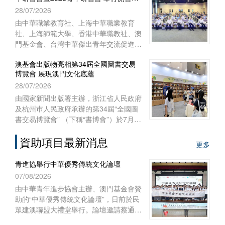
式
28/07/2026
澳門特別行政區聯絡辦公室宣傳文體部、
經濟部和澳門基金會作為澳門協辦單位，
由中華職業教育社、上海中華職業教育
一共組織了45位澳門代表前往內蒙古自
社、上海師範大學、香港中華職教社、澳
治區出席活動。
門基金會、台灣中華傑出青年交流促進會
共同主辦，上海師範大學教育學院與聯合
澳基會出版物亮相第34屆全國圖書交易
國教科文組織教師教育中心協辦之“青年
博覽會 展現澳門文化底蘊
匯‧文化緣‧中華情——第十五屆台灣青年
28/07/2026
研習營暨2026青年研習營”開營儀式於
2026年7月28日上午在上海聯合國教科文
由國家新聞出版署主辦，浙江省人民政府
組織教師教育中心舉行。來自台灣、香
及杭州巿人民政府承辦的第34屆“全國圖
港、澳門29所院校的60多名師生，和上
書交易博覽會” （下稱“書博會”）於7月
海師範大學的志願者共聚申城，一同開啟
24日至27日在浙江杭州國際博覽中心順
為期七天的文化交流與研習體驗之旅。
資助項目最新消息
利舉行。澳門基金會作為澳門出版界代表
更多
再度參展，攜近年出版的多領域精品圖書
亮相，向內地及各地讀者展現澳門豐富的
青進協舉行中華優秀傳統文化論壇
出版成果與文化底蘊。
07/08/2026
由中華青年進步協會主辦、澳門基金會贊
助的“中華優秀傳統文化論壇”，日前於民
眾建澳聯盟大禮堂舉行。論壇邀請蔡通中
醫擔任主講嘉賓，以“中醫文化傳承與創