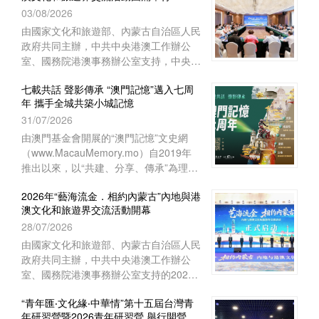
03/08/2026
上海崇明如山酒店舉行閉營儀式。上海中
華職業教育社常務副主任、市政府參事胡
由國家文化和旅遊部、內蒙古自治區人民
衛出席儀式並致辭。上海市崇明區海外聯
政府共同主辦，中共中央港澳工作辦公
誼會副會長林豔華、台灣中華傑出青年交
室、國務院港澳事務辦公室支持，中央人
流促進會理事長陳長風、上海崇明中華職
民政府駐澳門特別行政區聯絡辦公室宣傳
業教育社主任施志琴、上海中華職業技術
七載共話 聲影傳承 “澳門記憶”邁入七周
文體部、經濟部和澳門基金會等單位協辦
年 攜手全城共築小城記憶
學院執行理事蔡奚芳等近100人出席活
的2026年“藝海流金‧相約內蒙古”內地與
動。
31/07/2026
港澳文化和旅遊界交流活動，已於7月27
日至8月1日圓滿舉行。澳門組織了45位
由澳門基金會開展的“澳門記憶”文史網
文旅界代表赴內蒙古自治區參與活動，與
（www.MacauMemory.mo）自2019年
來自內地及香港的文旅界代表、專家學者
推出以來，以“共建、分享、傳承”為理
等共150多人齊聚內蒙古，共譜文旅合作
念，透過文字、圖片、聲音及影像，系統
新篇。
2026年“藝海流金．相約內蒙古”內地與港
梳理並活化澳門珍貴的歷史文化資源，建
澳文化和旅遊界交流活動開幕
構起承載小城歷史的大型文化資料庫。
28/07/2026
“澳門記憶”即將踏入開站七周年，特以
“七載共話 聲影傳承”為主題，陸續推出一
由國家文化和旅遊部、內蒙古自治區人民
系列涵蓋線上和線下的多元活動，誠邀市
政府共同主辦，中共中央港澳工作辦公
民大眾共同參與，用不同視角與媒介，共
室、國務院港澳事務辦公室支持的2026
同編織與傳承屬於這座小城的集體記憶。
年“藝海流金．相約內蒙古”內地與港澳文
“青年匯‧文化緣‧中華情”第十五屆台灣青
化和旅遊界交流活動於7月28日在內蒙古
年研習營暨2026青年研習營 舉行開營儀
自治區鄂爾多斯市開幕。中央人民政府駐