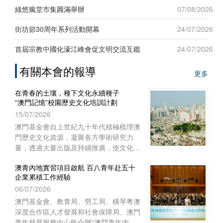
新發展”為題，吸引六十名來自台灣地區
綠悠瘋堂市集圓滿舉辦
07/08/2026
及澳門本地青年踴躍參與，現場互動熱
烈。
街坊節30周年系列活動開幕
24/07/2026
首屆宗教中國化濠江峰會促文明交流互鑑
24/07/2026
有關本會的報導
更多
在青春的土壤，種下文化永續種子
“澳門記憶”校園歷史文化培訓計劃
15/07/2026
澳門基金會自上世紀九十年代積極梳理澳
門歷史文化資源，凝聚各方學術研究力
量，透過大量出版及持續推廣，使文化保
育從學術議題走進大眾視野，深化大眾對
澳青內地實習項目啟航 百八青年赴五十
文化保育的關注。
企業累積工作經驗
06/07/2026
澳門基金會、教青局、勞工局、橫琴粵澳
深度合作區人才發展和社會保障局、澳門
青年發展服務中心昨合辦“澳門青年內地