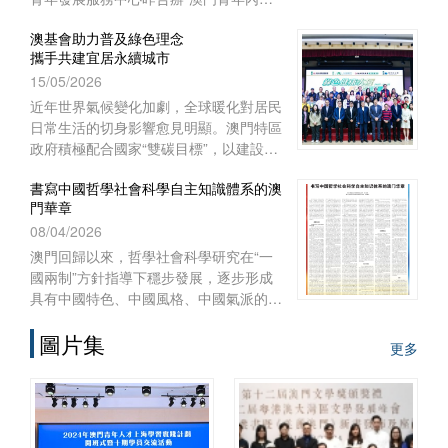
實習項目二○二六啟航儀式暨實習前培
澳基會助力普及綠色理念
訓”。
攜手共建宜居永續城市
15/05/2026
近年世界氣候變化加劇，全球暖化對居民
日常生活的切身影響愈見明顯。澳門特區
政府積極配合國家“雙碳目標”，以建設宜
居智慧綠色澳門作為施政重點之一，制訂
書寫中國哲學社會科學自主知識體系的澳
《澳門長期減碳策略》和《澳門環境保護
門華章
規劃》，謀劃可持續發展藍圖，
08/04/2026
澳門回歸以來，哲學社會科學研究在“一
國兩制”方針指導下穩步發展，逐步形成
具有中國特色、中國風格、中國氣派的自
主知識體系。自習近平總書記2016年在
圖片集
哲學社會科學工作座談會上發表重要講
更多
話、中共中央辦公廳2022年印發《國家
“十四五”時期哲學社會科學發展規劃》以
來，澳門的高等院校、澳門基金會和學術
團體作為知識產出、傳播和實踐的主體，
在構建哲學社會科學自主知識體系的征程