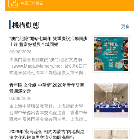
年度工作報告
借用場地
機構動態
更多
下載區
“澳門記憶”開站七周年 雙重慶祝活動同步
上線 豐富好禮與全城同樂
索取門票
06/08/2026
由澳門基金會開展的“澳門記憶”文史網
（www.MacauMemory.mo）於8月6日正
招聘消息
式迎來開站七周年！為感謝廣大市民與讀
者多年來的相伴與支持，“澳門記憶”於生
青年匯 文化緣 中華情”2026年青年研習
日這天起，隆重推出兩項互動慶祝活動
營圓滿閉營
──Facebook 官方專頁“七周年
03/08/2026
Giveaway”互動遊戲以及“澳門離島知多
少”線上問答遊戲，以豐富好禮與全城同
由上海中華職業教育社、上海師範大學、
樂！
台灣中華傑出青年交流促進會、香港中華
職教社及澳門基金會共同主辦、上海師範
大學教育學院與聯合國教育科學文化組織
2026年“藝海流金‧相約內蒙古”內地與港
教師教育中心協辦的“青年匯 文化緣 中華
澳文化和旅遊界交流活動圓滿舉行
情”2026年青年研習營已於8月1日下午在