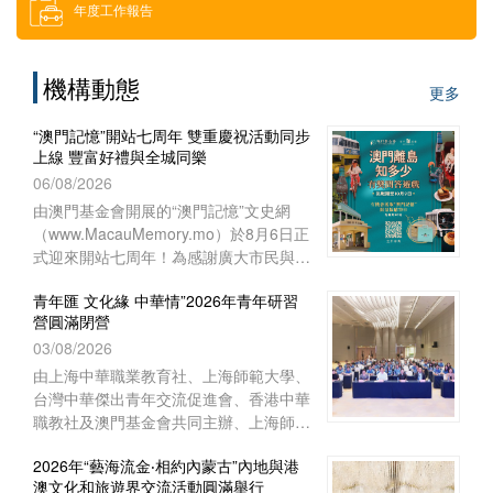
年度工作報告
借用場地
機構動態
更多
下載區
“澳門記憶”開站七周年 雙重慶祝活動同步
上線 豐富好禮與全城同樂
索取門票
06/08/2026
由澳門基金會開展的“澳門記憶”文史網
（www.MacauMemory.mo）於8月6日正
招聘消息
式迎來開站七周年！為感謝廣大市民與讀
者多年來的相伴與支持，“澳門記憶”於生
青年匯 文化緣 中華情”2026年青年研習
日這天起，隆重推出兩項互動慶祝活動
營圓滿閉營
──Facebook 官方專頁“七周年
03/08/2026
Giveaway”互動遊戲以及“澳門離島知多
少”線上問答遊戲，以豐富好禮與全城同
由上海中華職業教育社、上海師範大學、
樂！
台灣中華傑出青年交流促進會、香港中華
職教社及澳門基金會共同主辦、上海師範
大學教育學院與聯合國教育科學文化組織
2026年“藝海流金‧相約內蒙古”內地與港
教師教育中心協辦的“青年匯 文化緣 中華
澳文化和旅遊界交流活動圓滿舉行
情”2026年青年研習營已於8月1日下午在