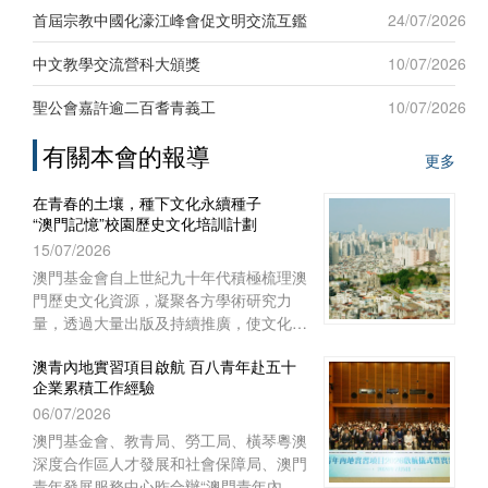
坊和攤位遊戲，以及觀賞舞台表演。
首屆宗教中國化濠江峰會促文明交流互鑑
24/07/2026
中文教學交流營科大頒獎
10/07/2026
聖公會嘉許逾二百耆青義工
10/07/2026
有關本會的報導
更多
在青春的土壤，種下文化永續種子
“澳門記憶”校園歷史文化培訓計劃
15/07/2026
澳門基金會自上世紀九十年代積極梳理澳
門歷史文化資源，凝聚各方學術研究力
量，透過大量出版及持續推廣，使文化保
育從學術議題走進大眾視野，深化大眾對
澳青內地實習項目啟航 百八青年赴五十
文化保育的關注。
企業累積工作經驗
06/07/2026
澳門基金會、教青局、勞工局、橫琴粵澳
深度合作區人才發展和社會保障局、澳門
青年發展服務中心昨合辦“澳門青年內地