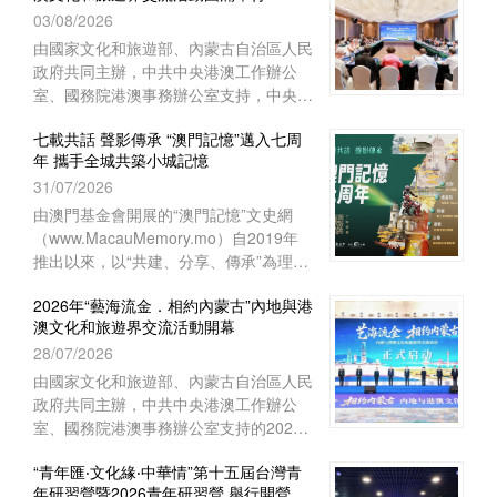
03/08/2026
上海崇明如山酒店舉行閉營儀式。上海中
華職業教育社常務副主任、市政府參事胡
由國家文化和旅遊部、內蒙古自治區人民
衛出席儀式並致辭。上海市崇明區海外聯
政府共同主辦，中共中央港澳工作辦公
誼會副會長林豔華、台灣中華傑出青年交
室、國務院港澳事務辦公室支持，中央人
流促進會理事長陳長風、上海崇明中華職
民政府駐澳門特別行政區聯絡辦公室宣傳
業教育社主任施志琴、上海中華職業技術
七載共話 聲影傳承 “澳門記憶”邁入七周
文體部、經濟部和澳門基金會等單位協辦
年 攜手全城共築小城記憶
學院執行理事蔡奚芳等近100人出席活
的2026年“藝海流金‧相約內蒙古”內地與
動。
31/07/2026
港澳文化和旅遊界交流活動，已於7月27
日至8月1日圓滿舉行。澳門組織了45位
由澳門基金會開展的“澳門記憶”文史網
文旅界代表赴內蒙古自治區參與活動，與
（www.MacauMemory.mo）自2019年
來自內地及香港的文旅界代表、專家學者
推出以來，以“共建、分享、傳承”為理
等共150多人齊聚內蒙古，共譜文旅合作
念，透過文字、圖片、聲音及影像，系統
新篇。
2026年“藝海流金．相約內蒙古”內地與港
梳理並活化澳門珍貴的歷史文化資源，建
澳文化和旅遊界交流活動開幕
構起承載小城歷史的大型文化資料庫。
28/07/2026
“澳門記憶”即將踏入開站七周年，特以
“七載共話 聲影傳承”為主題，陸續推出一
由國家文化和旅遊部、內蒙古自治區人民
系列涵蓋線上和線下的多元活動，誠邀市
政府共同主辦，中共中央港澳工作辦公
民大眾共同參與，用不同視角與媒介，共
室、國務院港澳事務辦公室支持的2026
同編織與傳承屬於這座小城的集體記憶。
年“藝海流金．相約內蒙古”內地與港澳文
“青年匯‧文化緣‧中華情”第十五屆台灣青
化和旅遊界交流活動於7月28日在內蒙古
年研習營暨2026青年研習營 舉行開營儀
自治區鄂爾多斯市開幕。中央人民政府駐