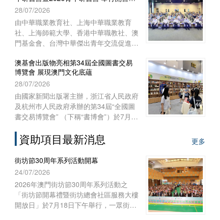
式
28/07/2026
澳門特別行政區聯絡辦公室宣傳文體部、
經濟部和澳門基金會作為澳門協辦單位，
由中華職業教育社、上海中華職業教育
一共組織了45位澳門代表前往內蒙古自
社、上海師範大學、香港中華職教社、澳
治區出席活動。
門基金會、台灣中華傑出青年交流促進會
共同主辦，上海師範大學教育學院與聯合
澳基會出版物亮相第34屆全國圖書交易
國教科文組織教師教育中心協辦之“青年
博覽會 展現澳門文化底蘊
匯‧文化緣‧中華情——第十五屆台灣青年
28/07/2026
研習營暨2026青年研習營”開營儀式於
2026年7月28日上午在上海聯合國教科文
由國家新聞出版署主辦，浙江省人民政府
組織教師教育中心舉行。來自台灣、香
及杭州巿人民政府承辦的第34屆“全國圖
港、澳門29所院校的60多名師生，和上
書交易博覽會” （下稱“書博會”）於7月
海師範大學的志願者共聚申城，一同開啟
24日至27日在浙江杭州國際博覽中心順
為期七天的文化交流與研習體驗之旅。
資助項目最新消息
利舉行。澳門基金會作為澳門出版界代表
更多
再度參展，攜近年出版的多領域精品圖書
亮相，向內地及各地讀者展現澳門豐富的
街坊節30周年系列活動開幕
出版成果與文化底蘊。
24/07/2026
2026年澳門街坊節30周年系列活動之
「街坊節開幕禮暨街坊總會社區服務大樓
開放日」於7月18日下午舉行，一眾街坊
市民到場參觀大樓，參與各具特色的手作