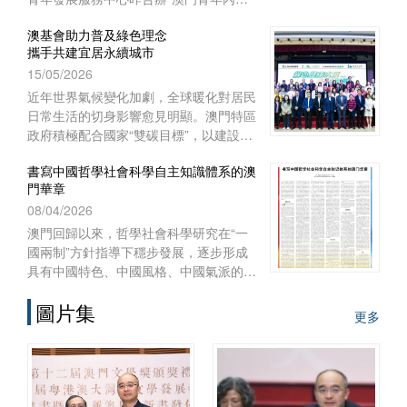
實習項目二○二六啟航儀式暨實習前培
澳基會助力普及綠色理念
訓”。
攜手共建宜居永續城市
15/05/2026
近年世界氣候變化加劇，全球暖化對居民
日常生活的切身影響愈見明顯。澳門特區
政府積極配合國家“雙碳目標”，以建設宜
居智慧綠色澳門作為施政重點之一，制訂
書寫中國哲學社會科學自主知識體系的澳
《澳門長期減碳策略》和《澳門環境保護
門華章
規劃》，謀劃可持續發展藍圖，
08/04/2026
澳門回歸以來，哲學社會科學研究在“一
國兩制”方針指導下穩步發展，逐步形成
具有中國特色、中國風格、中國氣派的自
主知識體系。自習近平總書記2016年在
圖片集
哲學社會科學工作座談會上發表重要講
更多
話、中共中央辦公廳2022年印發《國家
“十四五”時期哲學社會科學發展規劃》以
來，澳門的高等院校、澳門基金會和學術
團體作為知識產出、傳播和實踐的主體，
在構建哲學社會科學自主知識體系的征程