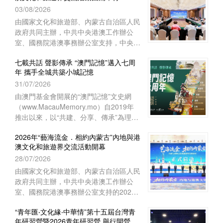
03/08/2026
上海崇明如山酒店舉行閉營儀式。上海中
華職業教育社常務副主任、市政府參事胡
由國家文化和旅遊部、內蒙古自治區人民
衛出席儀式並致辭。上海市崇明區海外聯
政府共同主辦，中共中央港澳工作辦公
誼會副會長林豔華、台灣中華傑出青年交
室、國務院港澳事務辦公室支持，中央人
流促進會理事長陳長風、上海崇明中華職
民政府駐澳門特別行政區聯絡辦公室宣傳
業教育社主任施志琴、上海中華職業技術
七載共話 聲影傳承 “澳門記憶”邁入七周
文體部、經濟部和澳門基金會等單位協辦
年 攜手全城共築小城記憶
學院執行理事蔡奚芳等近100人出席活
的2026年“藝海流金‧相約內蒙古”內地與
動。
31/07/2026
港澳文化和旅遊界交流活動，已於7月27
日至8月1日圓滿舉行。澳門組織了45位
由澳門基金會開展的“澳門記憶”文史網
文旅界代表赴內蒙古自治區參與活動，與
（www.MacauMemory.mo）自2019年
來自內地及香港的文旅界代表、專家學者
推出以來，以“共建、分享、傳承”為理
等共150多人齊聚內蒙古，共譜文旅合作
念，透過文字、圖片、聲音及影像，系統
新篇。
2026年“藝海流金．相約內蒙古”內地與港
梳理並活化澳門珍貴的歷史文化資源，建
澳文化和旅遊界交流活動開幕
構起承載小城歷史的大型文化資料庫。
28/07/2026
“澳門記憶”即將踏入開站七周年，特以
“七載共話 聲影傳承”為主題，陸續推出一
由國家文化和旅遊部、內蒙古自治區人民
系列涵蓋線上和線下的多元活動，誠邀市
政府共同主辦，中共中央港澳工作辦公
民大眾共同參與，用不同視角與媒介，共
室、國務院港澳事務辦公室支持的2026
同編織與傳承屬於這座小城的集體記憶。
年“藝海流金．相約內蒙古”內地與港澳文
“青年匯‧文化緣‧中華情”第十五屆台灣青
化和旅遊界交流活動於7月28日在內蒙古
年研習營暨2026青年研習營 舉行開營儀
自治區鄂爾多斯市開幕。中央人民政府駐