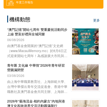
年度工作報告
借用場地
機構動態
更多
下載區
“澳門記憶”開站七周年 雙重慶祝活動同步
上線 豐富好禮與全城同樂
索取門票
06/08/2026
由澳門基金會開展的“澳門記憶”文史網
（www.MacauMemory.mo）於8月6日正
招聘消息
式迎來開站七周年！為感謝廣大市民與讀
者多年來的相伴與支持，“澳門記憶”於生
青年匯 文化緣 中華情”2026年青年研習
日這天起，隆重推出兩項互動慶祝活動
營圓滿閉營
──Facebook 官方專頁“七周年
03/08/2026
Giveaway”互動遊戲以及“澳門離島知多
少”線上問答遊戲，以豐富好禮與全城同
由上海中華職業教育社、上海師範大學、
樂！
台灣中華傑出青年交流促進會、香港中華
職教社及澳門基金會共同主辦、上海師範
大學教育學院與聯合國教育科學文化組織
2026年“藝海流金‧相約內蒙古”內地與港
教師教育中心協辦的“青年匯 文化緣 中華
澳文化和旅遊界交流活動圓滿舉行
情”2026年青年研習營已於8月1日下午在