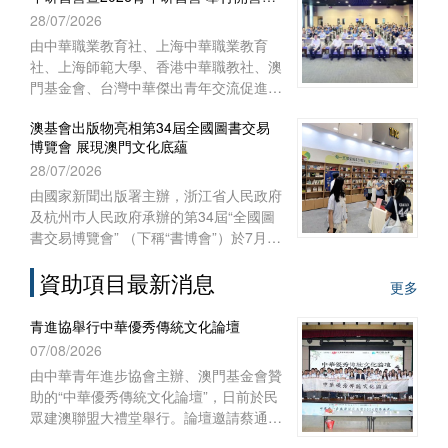
式
28/07/2026
澳門特別行政區聯絡辦公室宣傳文體部、
經濟部和澳門基金會作為澳門協辦單位，
由中華職業教育社、上海中華職業教育
一共組織了45位澳門代表前往內蒙古自
社、上海師範大學、香港中華職教社、澳
治區出席活動。
門基金會、台灣中華傑出青年交流促進會
共同主辦，上海師範大學教育學院與聯合
澳基會出版物亮相第34屆全國圖書交易
國教科文組織教師教育中心協辦之“青年
博覽會 展現澳門文化底蘊
匯‧文化緣‧中華情——第十五屆台灣青年
28/07/2026
研習營暨2026青年研習營”開營儀式於
2026年7月28日上午在上海聯合國教科文
由國家新聞出版署主辦，浙江省人民政府
組織教師教育中心舉行。來自台灣、香
及杭州巿人民政府承辦的第34屆“全國圖
港、澳門29所院校的60多名師生，和上
書交易博覽會” （下稱“書博會”）於7月
海師範大學的志願者共聚申城，一同開啟
24日至27日在浙江杭州國際博覽中心順
為期七天的文化交流與研習體驗之旅。
資助項目最新消息
利舉行。澳門基金會作為澳門出版界代表
更多
再度參展，攜近年出版的多領域精品圖書
亮相，向內地及各地讀者展現澳門豐富的
青進協舉行中華優秀傳統文化論壇
出版成果與文化底蘊。
07/08/2026
由中華青年進步協會主辦、澳門基金會贊
助的“中華優秀傳統文化論壇”，日前於民
眾建澳聯盟大禮堂舉行。論壇邀請蔡通中
醫擔任主講嘉賓，以“中醫文化傳承與創