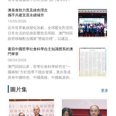
實習項目二○二六啟航儀式暨實習前培
澳基會助力普及綠色理念
訓”。
攜手共建宜居永續城市
15/05/2026
近年世界氣候變化加劇，全球暖化對居民
日常生活的切身影響愈見明顯。澳門特區
政府積極配合國家“雙碳目標”，以建設宜
居智慧綠色澳門作為施政重點之一，制訂
書寫中國哲學社會科學自主知識體系的澳
《澳門長期減碳策略》和《澳門環境保護
門華章
規劃》，謀劃可持續發展藍圖，
08/04/2026
澳門回歸以來，哲學社會科學研究在“一
國兩制”方針指導下穩步發展，逐步形成
具有中國特色、中國風格、中國氣派的自
主知識體系。自習近平總書記2016年在
圖片集
哲學社會科學工作座談會上發表重要講
更多
話、中共中央辦公廳2022年印發《國家
“十四五”時期哲學社會科學發展規劃》以
來，澳門的高等院校、澳門基金會和學術
團體作為知識產出、傳播和實踐的主體，
在構建哲學社會科學自主知識體系的征程