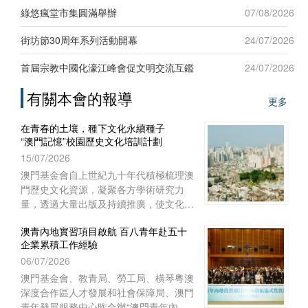
新發展”為題，吸引六十名來自台灣地區
綠悠瘋堂市集圓滿舉辦
07/08/2026
及澳門本地青年踴躍參與，現場互動熱
烈。
街坊節30周年系列活動開幕
24/07/2026
首屆宗教中國化濠江峰會促文明交流互鑑
24/07/2026
有關本會的報導
更多
在青春的土壤，種下文化永續種子
“澳門記憶”校園歷史文化培訓計劃
15/07/2026
澳門基金會自上世紀九十年代積極梳理澳
門歷史文化資源，凝聚各方學術研究力
量，透過大量出版及持續推廣，使文化保
育從學術議題走進大眾視野，深化大眾對
澳青內地實習項目啟航 百八青年赴五十
文化保育的關注。
企業累積工作經驗
06/07/2026
澳門基金會、教青局、勞工局、橫琴粵澳
深度合作區人才發展和社會保障局、澳門
青年發展服務中心昨合辦“澳門青年內地