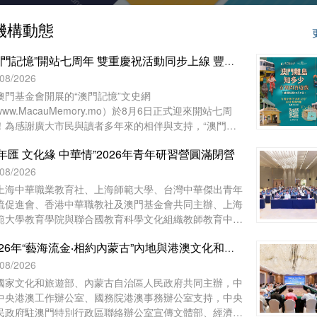
機構動態
“澳門記憶”開站七周年 雙重慶祝活動同步上線 豐富好禮與全城同樂
/08/2026
澳門基金會開展的“澳門記憶”文史網
www.MacauMemory.mo）於8月6日正式迎來開站七周
！為感謝廣大市民與讀者多年來的相伴與支持，“澳門記
”於生日這天起，隆重推出兩項互動慶祝活動
年匯 文化緣 中華情”2026年青年研習營圓滿閉營
Facebook 官方專頁“七周年 Giveaway”互動遊戲以及“澳
離島知多少”線上問答遊戲，以豐富好禮與全城同樂！
/08/2026
上海中華職業教育社、上海師範大學、台灣中華傑出青年
流促進會、香港中華職教社及澳門基金會共同主辦、上海
範大學教育學院與聯合國教育科學文化組織教師教育中心
辦的“青年匯 文化緣 中華情”2026年青年研習營已於8月1
2026年“藝海流金‧相約內蒙古”內地與港澳文化和旅遊界交流活動圓滿舉行
下午在上海崇明如山酒店舉行閉營儀式。上海中華職業教
社常務副主任、市政府參事胡衛出席儀式並致辭。上海市
/08/2026
明區海外聯誼會副會長林豔華、台灣中華傑出青年交流促
國家文化和旅遊部、內蒙古自治區人民政府共同主辦，中
會理事長陳長風、上海崇明中華職業教育社主任施志琴、
中央港澳工作辦公室、國務院港澳事務辦公室支持，中央
海中華職業技術學院執行理事蔡奚芳等近100人出席活
民政府駐澳門特別行政區聯絡辦公室宣傳文體部、經濟部