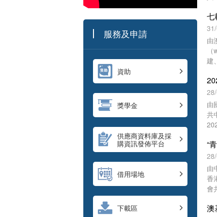
動
和
內
圓
31
服務及申請
活
由
多
（w
建
系
資助
歷
特
28
和
由
獎學金
媒
共
2
流
供應商資料庫及採
購資訊發佈平台
民
澳
28
往
由
借用場地
香
會
師
下載區
青