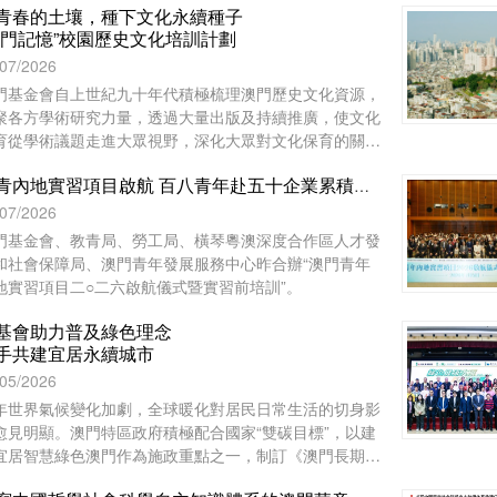
青春的土壤，種下文化永續種子
澳門記憶”校園歷史文化培訓計劃
/07/2026
門基金會自上世紀九十年代積極梳理澳門歷史文化資源，
聚各方學術研究力量，透過大量出版及持續推廣，使文化
育從學術議題走進大眾視野，深化大眾對文化保育的關
。
澳青內地實習項目啟航 百八青年赴五十企業累積工作經驗
/07/2026
門基金會、教青局、勞工局、橫琴粵澳深度合作區人才發
和社會保障局、澳門青年發展服務中心昨合辦“澳門青年
地實習項目二○二六啟航儀式暨實習前培訓”。
基會助力普及綠色理念
手共建宜居永續城市
/05/2026
年世界氣候變化加劇，全球暖化對居民日常生活的切身影
愈見明顯。澳門特區政府積極配合國家“雙碳目標”，以建
宜居智慧綠色澳門作為施政重點之一，制訂《澳門長期減
策略》和《澳門環境保護規劃》，謀劃可持續發展藍圖，