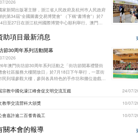
午在上海聯合國教科文組織教師教育中心舉行。來自台
/07/2026
、香港、澳門29所院校的60多名師生，和上海師範大學
國家新聞出版署主辦，浙江省人民政府及杭州巿人民政府
志願者共聚申城，一同開啟為期七天的文化交流與研習體
辦的第34屆“全國圖書交易博覽會” （下稱“書博會”）於7
之旅。
24日至27日在浙江杭州國際博覽中心順利舉行。澳門基
會作為澳門出版界代表再度參展，攜近年出版的多領域精
資助項目最新消息
圖書亮相，向內地及各地讀者展現澳門豐富的出版成果與
化底蘊。
坊節30周年系列活動開幕
/07/2026
026年澳門街坊節30周年系列活動之「街坊節開幕禮暨街
總會社區服務大樓開放日」於7月18日下午舉行，一眾街
市民到場參觀大樓，參與各具特色的手作坊和攤位遊戲，
及觀賞舞台表演。
屆宗教中國化濠江峰會促文明交流互鑑
24/07/2
文教學交流營科大頒獎
10/07/2
公會嘉許逾二百耆青義工
10/07/2
有關本會的報導