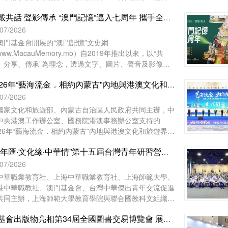
。
澳門基金會等單位協辦的2026年“藝海流金‧相約內蒙古”
七載共話 聲影傳承 “澳門記憶”邁入七周年 攜手全城共築小城記憶
地與港澳文化和旅遊界交流活動，已於7月27日至8月1日
滿舉行。澳門組織了45位文旅界代表赴內蒙古自治區參與
/07/2026
動，與來自內地及香港的文旅界代表、專家學者等共150
澳門基金會開展的“澳門記憶”文史網
人齊聚內蒙古，共譜文旅合作新篇。
ww.MacauMemory.mo）自2019年推出以來，以“共
、分享、傳承”為理念，透過文字、圖片、聲音及影像，
統梳理並活化澳門珍貴的歷史文化資源，建構起承載小城
2026年“藝海流金．相約內蒙古”內地與港澳文化和旅遊界交流活動開幕
史的大型文化資料庫。“澳門記憶”即將踏入開站七周年，
以“七載共話 聲影傳承”為主題，陸續推出一系列涵蓋線上
/07/2026
線下的多元活動，誠邀市民大眾共同參與，用不同視角與
國家文化和旅遊部、內蒙古自治區人民政府共同主辦，中
介，共同編織與傳承屬於這座小城的集體記憶。
中央港澳工作辦公室、國務院港澳事務辦公室支持的
026年“藝海流金．相約內蒙古”內地與港澳文化和旅遊界交
活動於7月28日在內蒙古自治區鄂爾多斯市開幕。中央人
“青年匯‧文化緣‧中華情”第十五屆台灣青年研習營暨2026青年研習營 舉行開營儀式
政府駐澳門特別行政區聯絡辦公室宣傳文體部、經濟部和
門基金會作為澳門協辦單位，一共組織了45位澳門代表前
/07/2026
內蒙古自治區出席活動。
中華職業教育社、上海中華職業教育社、上海師範大學、
港中華職教社、澳門基金會、台灣中華傑出青年交流促進
共同主辦，上海師範大學教育學院與聯合國教科文組織教
教育中心協辦之“青年匯‧文化緣‧中華情——第十五屆台灣
澳基會出版物亮相第34屆全國圖書交易博覽會 展現澳門文化底蘊
年研習營暨2026青年研習營”開營儀式於2026年7月28日