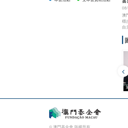
書
08
澳
穩
自
作
《
高
踐
學
揮
務
第十四屆“澳門文學獎”頒獎禮暨“澳門文學叢書”新書發佈會
2024年“澳門青年人才上海學習實踐計劃” 開班式暨 十期學員交流活動
第十二屆澳門文學獎頒獎禮
© 澳門基金會 版權所有