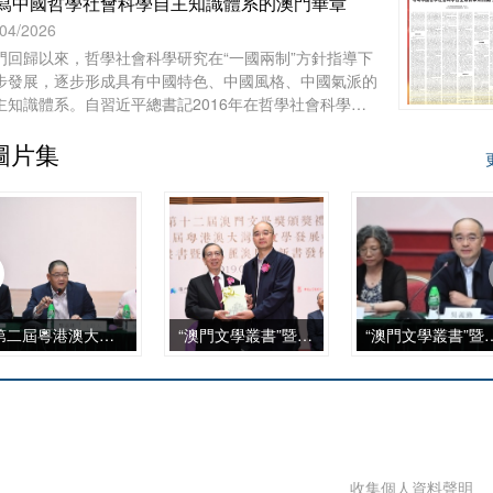
寫中國哲學社會科學自主知識體系的澳門華章
/04/2026
門回歸以來，哲學社會科學研究在“一國兩制”方針指導下
步發展，逐步形成具有中國特色、中國風格、中國氣派的
主知識體系。自習近平總書記2016年在哲學社會科學工
座談會上發表重要講話、中共中央辦公廳2022年印發
圖片集
國家“十四五”時期哲學社會科學發展規劃》以來，澳門的
等院校、澳門基金會和學術團體作為知識產出、傳播和實
的主體，在構建哲學社會科學自主知識體系的征程上，從
科建設、智庫服務、文化傳承到國際對話等諸方面，都發
了自身獨特的作用，呈現出多元化、本土化、交叉化與實
化的發展特點。
第二屆粵港澳大灣區文學發展峰會
“澳門文學叢書”暨《美麗澳門》新書發佈會
“澳門文學叢書”暨《
收集個人資料聲明