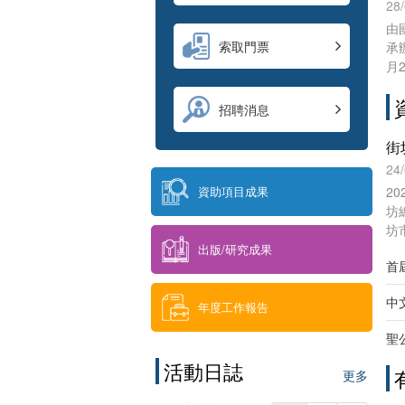
上
28
灣
由
的
索取門票
承
驗
月
金
品
招聘消息
文
街
24
2
資助項目成果
坊
坊
以
出版/研究成果
首
中
年度工作報告
聖
活動日誌
更多