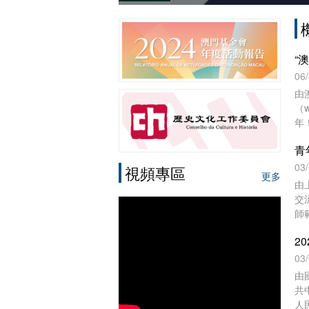
06
由
（
年
憶
青
──
門
03
視頻專區
更多
由
交
師
協
日
育
03
崇
由
進
共
上
人