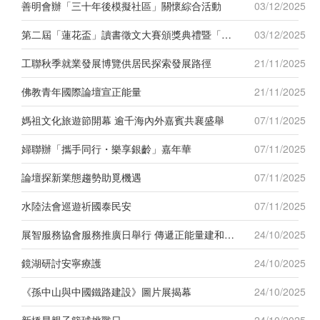
善明會辦「三十年後模擬社區」關懷綜合活動
03/12/2025
第二屆「蓮花盃」讀書徵文大賽頒獎典禮暨「名家講壇」圓滿舉行
03/12/2025
工聯秋季就業發展博覽供居民探索發展路徑
21/11/2025
佛教青年國際論壇宣正能量
21/11/2025
媽祖文化旅遊節開幕 逾千海內外嘉賓共襄盛舉
07/11/2025
婦聯辦「攜手同行・樂享銀齡」嘉年華
07/11/2025
論壇探新業態趨勢助覓機遇
07/11/2025
水陸法會巡遊祈國泰民安
07/11/2025
展智服務協會服務推廣日舉行 傳遞正能量建和諧社區
24/10/2025
鏡湖研討安寧療護
24/10/2025
《孫中山與中國鐵路建設》圖片展揭幕
24/10/2025