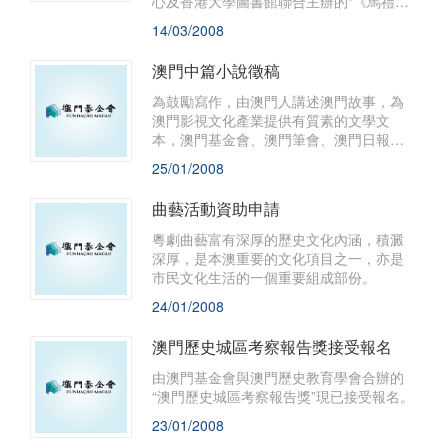
心及香港大學圖書館聯合主辦的“《馬禮遜
文集》首發式暨馬禮遜與中西文化交流國
14/03/2008
際學術研討會開幕式”，將於2008年3月18
日上午9時30分，假澳門旅遊活動中心2樓
澳門中篇小說徵稿
會議廳舉行。
為鼓勵寫作，由澳門人講述澳門故事，為
澳門影視文化產業提供有質素的文學文
本，澳門基金會、澳門筆會、澳門日報出
版社合辦“澳門中篇小說徵稿”活動。凡入選
25/01/2008
作品可獲五萬元奬勵、並出版作品單行
本。
曲藝活動資助申請
粵劇曲藝富有深厚的歷史文化內涵，積澱
深厚，是本澳重要的文化項目之一，亦是
市民文化生活的一個重要組成部份。
24/01/2008
澳門歷史城區考察報告獎接受報名
由澳門基金會與澳門歷史教育學會合辦的
“澳門歷史城區考察報告獎”現已接受報名。
23/01/2008