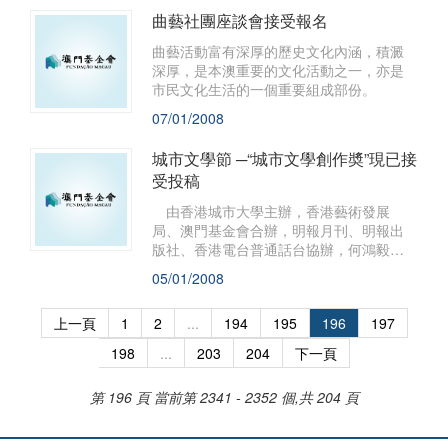
曲藝社團座談會接受報名
曲藝活動富有深厚的歷史文化內涵，積澱
深厚，是本澳重要的文化活動之一，亦是
市民文化生活的一個重要組成部份。
07/01/2008
城市文學節 ─“城市文學創作奬”現已接
受投稿
由香港城市大學主辦，香港藝術發展
局、澳門基金會合辦，明報月刊、明報出
版社、香港電台普通話台協辦，何鴻毅家
族基金贊助的城市文學節系列活動之“城市
05/01/2008
文學創作奬”現已接受投稿，凡年齡介乎15
至24歲的港澳特區青年或大專生(包括全日
上一頁
1
2
...
194
195
196
197
制或兼讀課程的本科生、專上學院和副學
士課程的學生及研究生)均可於即日起至
198
...
203
204
下一頁
2008年2月29日投稿。
第 196 頁
當前第 2341 - 2352 個,共 204 頁