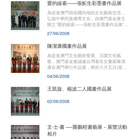
愛的線索——張鮀生彩墨畫作品展
為促進澳門與祖國內地的文化藝術交流，
弘揚中華民族優秀文化，由澳門基金會主
辦之“愛的線索——張鮀生彩墨畫作品展”，
將於七月一日(星期二) 下午六時正，在澳
27/06/2008
門教科文中心展覽廳舉行揭幕。
陳潔康國畫作品展
為促進澳門文化藝術發展、活躍文化氣
氛，澳門基金會誠邀台灣著名女畫家陳潔
康在澳門舉行作品展，將於六月五日(星期
四)下午六時正，假澳門盧廉若公園春草堂
04/06/2008
展覽廳舉行“陳潔康國畫作品展”開幕式，邀
請本澳知名人士擔任剪綵嘉賓
王凱旋、楊波二人國畫作品展
02/06/2008
文‧士‧書 ──龔鵬程書藝展－展覽活動
相片