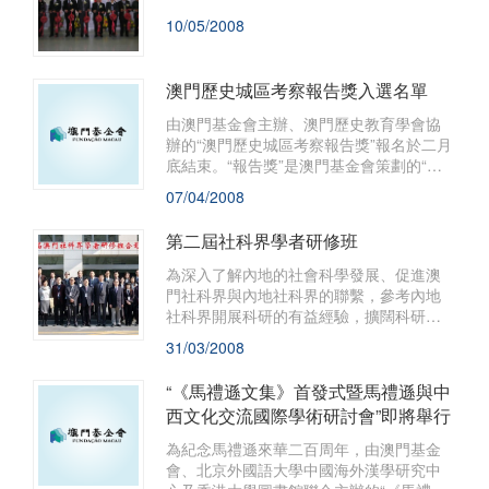
10/05/2008
澳門歷史城區考察報告獎入選名單
由澳門基金會主辦、澳門歷史教育學會協
辦的“澳門歷史城區考察報告獎”報名於二月
底結束。“報告獎”是澳門基金會策劃的“澳
門歷史城區校園推廣計劃”的其中一個項
07/04/2008
目，目的是鼓勵參與實地考察澳門歷史城
區的師生，以澳門歷史城區內個別的文物
第二屆社科界學者研修班
建築、廣場空間、街道或節慶文化、歷史
故事等為考察對象，深入發掘澳門歷史城
為深入了解內地的社會科學發展、促進澳
區的普世價值。
門社科界與內地社科界的聯繫，參考內地
社科界開展科研的有益經驗，擴闊科研思
路，中聯辦文化教育部、澳門基金會與南
31/03/2008
京大學台港澳事務辦公室聯合開辦學者研
修班。
“《馬禮遜文集》首發式暨馬禮遜與中
西文化交流國際學術研討會”即將舉行
為紀念馬禮遜來華二百周年，由澳門基金
會、北京外國語大學中國海外漢學研究中