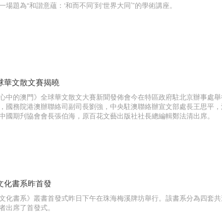
一場題為“和諧意蘊：‘和而不同’到‘世界大同’”的學術講座。
球華文散文賽揭曉
心中的澳門》全球華文散文大賽新聞發佈會今在特區政府駐北京辦事處舉
，國務院港澳辦聯絡司副司長劉強，中央駐澳聯絡辦宣文部處長王思平，
中國期刋協會會長張伯海，原百花文藝出版社社長總編輯鄭法清出席。
文化書系昨首發
文化書系》叢書首發式昨日下午在珠海梅溪牌坊舉行。該書系分為四套共
者出席了首發式。