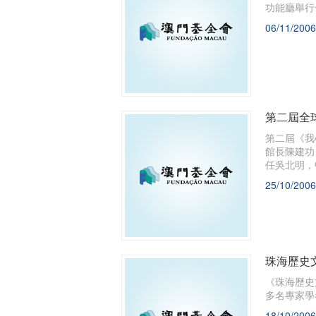
功能廳舉行
06/11/2006
第二屆全
第二屆《我
館長陳建功
任吳北明，
25/10/2006
珠海歷史
《珠海歷史
多名專家學
18/10/2006