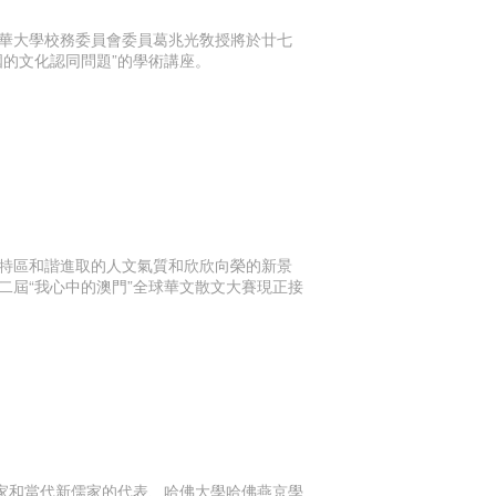
華大學校務委員會委員葛兆光敎授將於廿七
的文化認同問題”的學術講座。
特區和諧進取的人文氣質和欣欣向榮的新景
二屆“我心中的澳門”全球華文散文大賽現正接
學家和當代新儒家的代表、哈佛大學哈佛燕京學