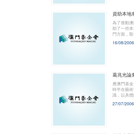
資助本地車
為了推動澳
助了一些本
門方面，取
16/08/2006
葛兆光論
應澳門基金
時半在藝術
識，以具體
精神盛宴。
27/07/2006