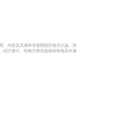
系、內容及其傳承等展開熱烈發言討論。與
，硏討會今、明兩日將先後移師珠海及本澳