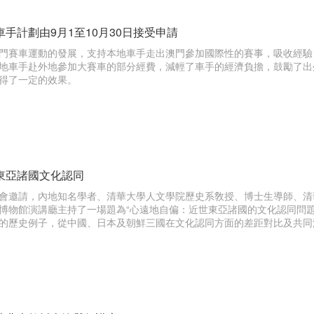
手計劃由9月1至10月30日接受申請
門賽車運動的發展，支持本地車手走出澳門參加國際性的賽事，吸收經驗
地車手赴外地參加大賽車的部分經費，減輕了車手的經濟負擔，鼓勵了出
得了一定的效果。
東亞諸國文化認同
會邀請，內地知名學者、清華大學人文學院歷史系敎授、博士生導師、清
博物館演講廳主持了一場題為“心遠地自偏：近世東亞諸國的文化認同問題
的歷史例子，從中國、日本及朝鮮三國在文化認同方面的差距對比及共同