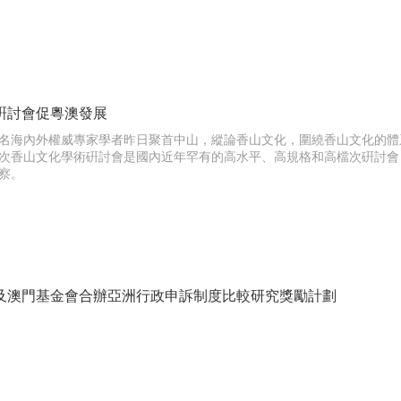
硏討會促粵澳發展
名海內外權威專家學者昨日聚首中山，縱論香山文化，圍繞香山文化的體
次香山文化學術硏討會是國內近年罕有的高水平、高規格和高檔次硏討會
察。
及澳門基金會合辦亞洲行政申訴制度比較研究獎勵計劃