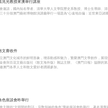
葛兆光教授來澳舉行講座
會邀請，國內知名學者、清華大學人文學院歷史系敎授、博士生導師、清
三十分假澳門藝術博物館演講廳舉行一場題為“心遠地自偏：近世東亞諸國
散文賽收件
立澳門文化城市的鮮明形象，增添動感和魅力，繁榮澳門文學創作，展現
金會與百花文藝出版社《散文海外版》雜誌主辦、《澳門日報》協辦的第
邀澳門各界人士和散文愛好者踴躍參加。
角色座談會昨舉行
會主辦的“文明間的對話：宗敎領袖的角色”學術座談會昨舉行，著名漢