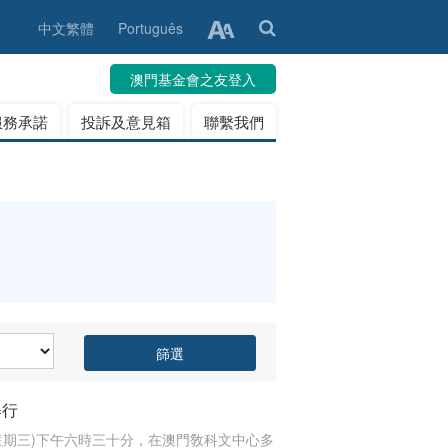
中文繁體
Português
澳門基金會之友登入
服務承諾
投訴及意見箱
聯繫我們
篩選
舉行
星期三)下午六時三十分，在澳門敎科文中心多