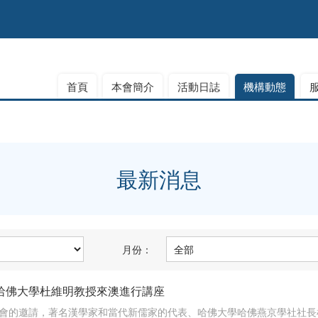
首頁
本會簡介
活動日誌
機構動態
最新消息
月份：
哈佛大學杜維明教授來澳進行講座
會的邀請，著名漢學家和當代新儒家的代表、哈佛大學哈佛燕京學社社長