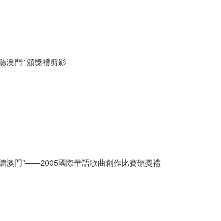
聽澳門” 頒獎禮剪影
聽澳門”——2005國際華語歌曲創作比賽頒獎禮