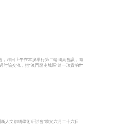
討會，昨日上午在本澳舉行第二輪圓桌會議，邀
過討論交流，把“澳門歷史城區”這一珍貴的世
新人文聯網學術硏討會”將於六月二十六日