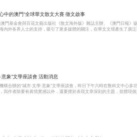
我心中的澳門”全球華文散文大賽 徵文啟事
，由澳門基金會與百花文藝出版社《散文海外版》雜誌主辦、《澳門日報》協
海內外各界人士的支持，吸引了衆多媒體的關注，在華文文壇產生了廣泛
學‧意象”文學座談會 活動消息
機構合辦的“城市·文學·意象”文學座談會，昨日下午六時在敎科文中心
，寫作者除要有眞情實感以外，還要擅於表現文章深刻的主題，並體現個