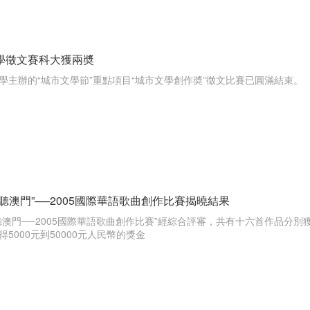
學徵文賽科大獲兩奬
學主辦的“城市文學節”重點項目“城市文學創作奬”徵文比賽已圓滿結束。
聽澳門”──2005國際華語歌曲創作比賽揭曉結果
聽澳門──2005國際華語歌曲創作比賽”經綜合評審，共有十六首作品分
5000元到50000元人民幣的獎金