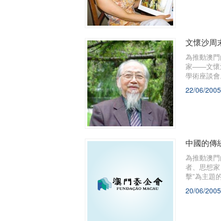
文懷沙周
為推動澳門
家——文懷
學術座談會
22/06/2005
中國的傳
為推動澳門
者、思想家
擊”為主題
20/06/2005