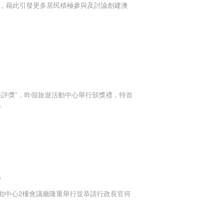
，藉此引發更多居民積極參與及討論創建澳
果評獎”，昨假旅遊活動中心舉行頒獎禮，特首
。
行
活動中心2樓會議廳隆重舉行並恭請行政長官何