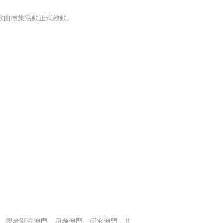
歌曲徵集活動正式啟動。
、學者關注澳門、思考澳門、研究澳門，共