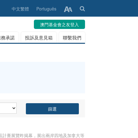
中文繁體
Português
澳門基金會之友登入
服務承諾
投訴及意見箱
聯繫我們
篩選
”設計賽展覽昨揭幕，展出兩岸四地及加拿大等