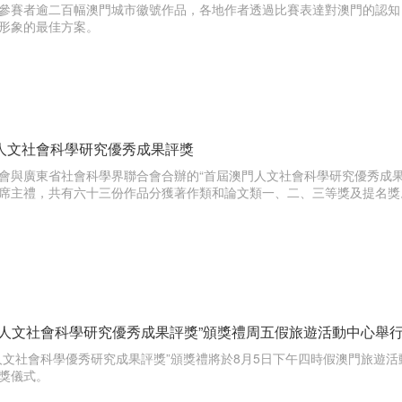
參賽者逾二百幅澳門城市徽號作品，各地作者透過比賽表達對澳門的認知
形象的最佳方案。
人文社會科學研究優秀成果評獎
會與廣東省社會科學界聯合會合辦的“首屆澳門人文社會科學研究優秀成
席主禮，共有六十三份作品分獲著作類和論文類一、二、三等獎及提名獎
門人文社會科學研究優秀成果評獎”頒獎禮周五假旅遊活動中心舉
人文社會科學優秀研究成果評獎”頒獎禮將於8月5日下午四時假澳門旅遊
獎儀式。