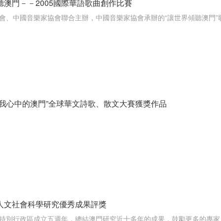
聽澳門－－2005國際華語歌曲創作比賽
會、中國音樂家協會聯合主辦，中國音樂家協會承辦的“讓世界傾聽澳門”
“我心中的澳門”全球華文詩歌、散文大賽獲獎作品
人文社會科學研究優秀成果評獎
特別行政區成立五週年，總結澳門研究近十多年的成果，鼓勵更多的專家