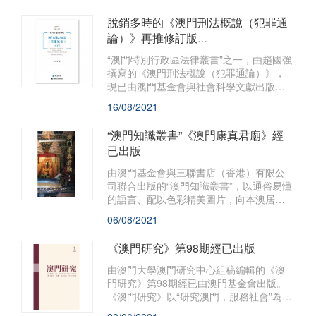
的研究論文，薈萃各家學術思想，是推動
和深化“澳門學”建設的重要陣地，深受學界
脫銷多時的《澳門刑法概說（犯罪通
關注。
論）》再推修訂版
體現作者的刑法學最新思考
“澳門特別行政區法律叢書”之一，由趙國強
撰寫的《澳門刑法概說（犯罪通論）》，
現已由澳門基金會與社會科學文獻出版社
聯合推出修訂二版，並於全國包括澳門地
16/08/2021
區同時發行。
“澳門知識叢書”《澳門康真君廟》經
已出版
由澳門基金會與三聯書店（香港）有限公
司聯合出版的“澳門知識叢書”，以通俗易懂
的語言、配以色彩精美圖片，向本澳居
民、青年學生和旅客宣傳推介澳門具價值
06/08/2021
的本土文化知識。“澳門知識叢書”新著、由
黃文輝撰寫的《澳門康真君廟》經已出
《澳門研究》第98期經已出版
版，於港澳地區同時發行。
由澳門大學澳門研究中心組稿編輯的《澳
門研究》第98期經已由澳門基金會出版。
《澳門研究》以“研究澳門，服務社會”為宗
旨，透過選編、刊登海內外人文社會科學