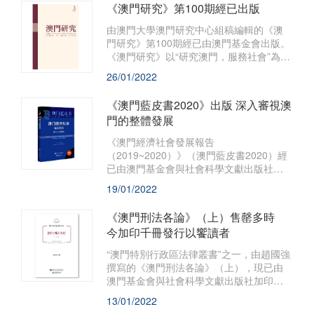
《澳門研究》第100期經已出版
館》經已出版，於港澳地區同時發行。
由澳門大學澳門研究中心組稿編輯的《澳
門研究》第100期經已由澳門基金會出版。
《澳門研究》以“研究澳門，服務社會”為宗
旨，透過選編、刊登海內外人文社會科學
26/01/2022
的研究論文，薈萃各家學術思想，是推動
和深化“澳門學”建設的重要陣地，深受學界
《澳門藍皮書2020》出版 深入審視澳
關注。
門的整體發展
《澳門經濟社會發展報告
（2019~2020）》（澳門藍皮書2020）經
已由澳門基金會與社會科學文獻出版社聯
合出版，並於全國包括澳門地區同時發
19/01/2022
行。
《澳門刑法各論》（上）售罄多時
今加印千冊發行以饗讀者
“澳門特別行政區法律叢書”之一，由趙國強
撰寫的《澳門刑法各論》（上），現已由
澳門基金會與社會科學文獻出版社加印澳
門版1,000冊發行。該書系統地闡釋《澳門
13/01/2022
刑法典》分則中關於侵犯人身權利和財產