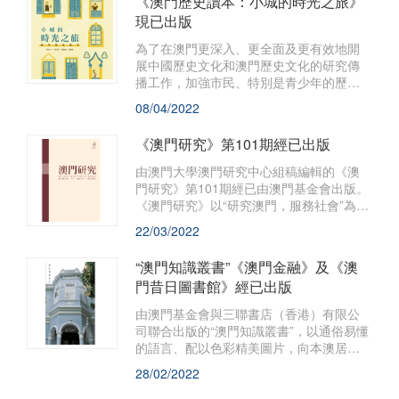
《澳門歷史讀本：小城的時光之旅》
現已出版
為了在澳門更深入、更全面及更有效地開
展中國歷史文化和澳門歷史文化的研究傳
播工作，加強市民、特別是青少年的歷史
文化教育，澳門基金會與澳門歷史教育學
08/04/2022
會聯合出版《澳門歷史讀本：小城的時光
之旅》。
《澳門研究》第101期經已出版
由澳門大學澳門研究中心組稿編輯的《澳
門研究》第101期經已由澳門基金會出版。
《澳門研究》以“研究澳門，服務社會”為宗
旨，透過選編、刊登海內外人文社會科學
22/03/2022
的研究論文，薈萃各家學術思想，是推動
和深化“澳門學”建設的重要陣地，深受學界
“澳門知識叢書”《澳門金融》及《澳
關注。
門昔日圖書館》經已出版
由澳門基金會與三聯書店（香港）有限公
司聯合出版的“澳門知識叢書”，以通俗易懂
的語言、配以色彩精美圖片，向本澳居
民、青年學生和旅客宣傳推介澳門具價值
28/02/2022
的本土文化知識。由鄧偉強所著的《澳門
金融》及楊開荊撰寫的《澳門昔日圖書