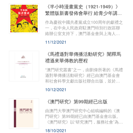
權利的具體犯罪，冀能有助充實澳門刑法
《半小時漫畫黨史（1921-1949）》
理論的體系與實踐。
繁體版新書發佈會舉行 給青少年講活
黨的故事
作為慶祝中國共產黨成立100周年的獻禮之
一，在中央人民政府駐澳門特別行政區聯
絡辦公室支持下，澳門基金會與上海人民
出版社合作出版的《半小時漫畫黨史
11/12/2021
（1921-1949）》繁體字版本正式推出，並
於2021年12月11日下午2時半假美獅美高
《馬禮遜對華傳播活動研究》闡釋馬
梅劇院舉行新書發行儀式。
禮遜來華傳教的歷程
“澳門研究叢書”之一，由劉偉所著的《馬禮
遜對華傳播活動研究》經已由澳門基金會
和社會科學文獻出版社聯合出版，並於全
國包括澳門地區同時發行。
10/12/2021
《澳門研究》第99期經已出版
由澳門大學澳門研究中心組稿編輯的《澳
門研究》第99期經已由澳門基金會出版。
《澳門研究》以“研究澳門，服務社會”為宗
旨，透過選編、刊登海內外人文社會科學
18/10/2021