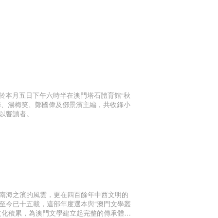
將於本月五日下午六時半在澳門塔石體育館“秋
子馨、湯梅笑、鄭國偉及鄧景濱主編，共收錄小
以饗讀者。
南海之濱的風雲，更在四百餘年中西文明的
至今已十五載，這部年度選本與“澳門文學叢
文化積累，為澳門文學建立起完整的傳承體