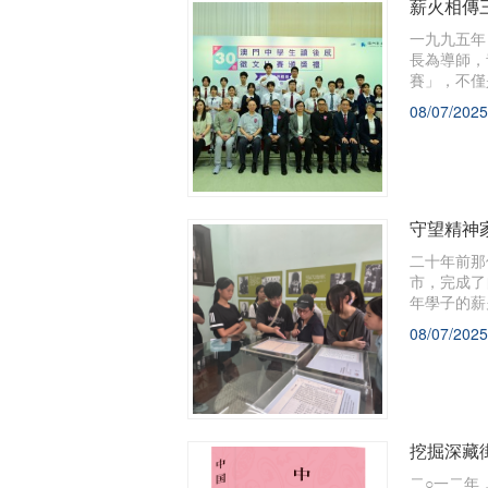
薪火相傳
一九九五年
長為導師，
賽」，不僅
交匯中，探
08/07/2025
守望精神
二十年前那
市，完成了
年學子的薪
園裏的世遺
08/07/2025
史詩。
挖掘深藏
二○一二年