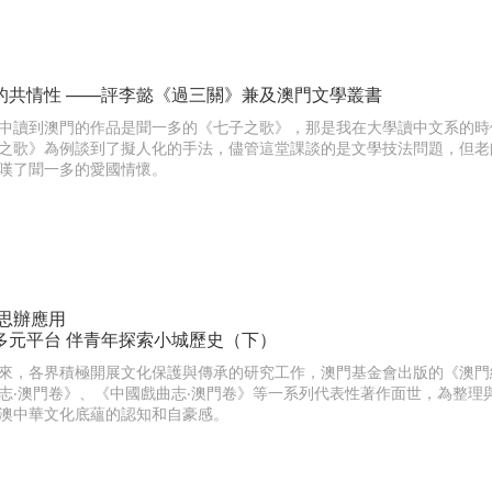
的共情性 ——評李懿《過三關》兼及澳門文學叢書
中讀到澳門的作品是聞一多的《七子之歌》，那是我在大學讀中文系的時
之歌》為例談到了擬人化的手法，儘管這堂課談的是文學技法問題，但老
嘆了聞一多的愛國情懷。
 思辦應用
多元平台 伴青年探索小城歷史（下）
來，各界積極開展文化保護與傳承的研究工作，澳門基金會出版的《澳門
志‧澳門卷》、《中國戲曲志‧澳門卷》等一系列代表性著作面世，為整理
澳中華文化底蘊的認知和自豪感。