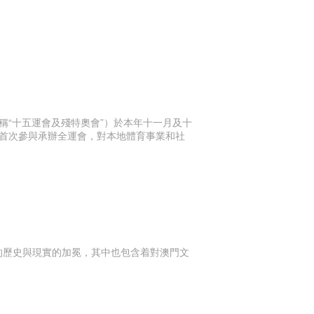
稱“十五運會及殘特奧會”）於本年十一月及十
首次參與承辦全運會，對本地體育事業和社
”的歷史與現實的加冕，其中也包含着對澳門文