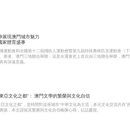
的文學明珠得以串聯成鏈，使瞬間的創作靈感轉化為永恆的文化資產。
神展現澳門城市魅力
國家體育盛事
國運動會和全國第十二屆殘疾人運動會暨第九屆特殊奧林匹克運動會（下
、香港、澳門三地聯合舉辦，這是全運會史上首次由三地聯合舉辦，澳門
具有深遠意義。
—東亞文化之都”： 澳門文學的繁榮與文化自信
東亞文化之都”，是時間對這座城市“中華文化為主流，多元文化交流共存
褒揚，本文謹就其繁榮與文化自信略陳心得，以誌慶賀。