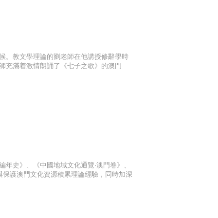
候。教文學理論的劉老師在他講授修辭學時
師充滿着激情朗誦了《七子之歌》的澳門
編年史》、《中國地域文化通覽‧澳門卷》、
與保護澳門文化資源積累理論經驗，同時加深