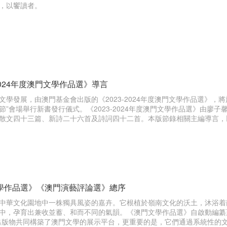
，以饗讀者。
-2024年度澳門文學作品選》導言
文學發展，由澳門基金會出版的《2023-2024年度澳門文學作品選》，
節”會場舉行新書發行儀式。《2023-2024年度澳門文學作品選》由廖
散文四十三篇、新詩二十六首及詩詞四十二首。本版節錄相關主編導言，
學作品選》《澳門演藝評論選》總序
中華文化園地中一株獨具風姿的嘉卉。它根植於嶺南文化的沃土，沐浴着
中，孕育出兼收並蓄、和而不同的氣韻。《澳門文學作品選》自啟動編纂
出版物共同構築了澳門文學的展示平台，更重要的是，它們通過系統性的