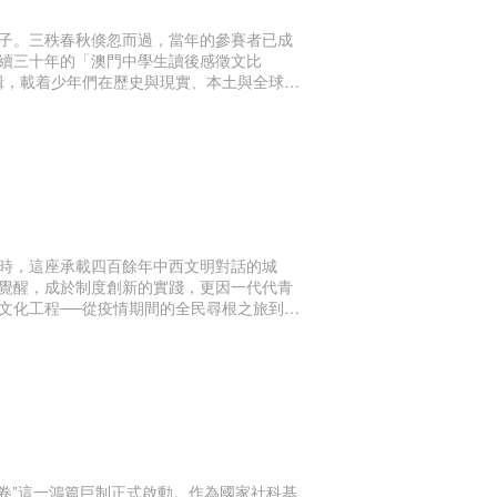
子。三秩春秋倏忽而過，當年的參賽者已成
續三十年的「澳門中學生讀後感徵文比
楫，載着少年們在歷史與現實、本土與全球的
時，這座承載四百餘年中西文明對話的城
覺醒，成於制度創新的實踐，更因一代代青
文化工程──從疫情期間的全民尋根之旅到校
遺產的保護傳奇，更是一部活態的文化傳承
卷”這一鴻篇巨制正式啟動。作為國家社科基