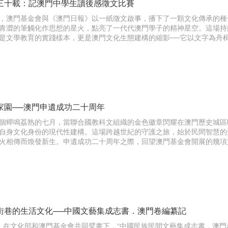
三十載：記澳門中學生讀後感徵文比賽
，澳門基金會與《澳門日報》以一紙徵文啟事，播下了一顆文化傳承的種
青澀的筆觸化作思想的星火，點亮了一代代澳門學子的精神星空。這場持
是文學教育的實踐樣本，更是澳門文化生態建構的縮影──它以文字為舟
尋文明的真諦。
家園──澳門申遺成功二十周年
個蟬鳴荔熟的七月，當聯合國教科文組織的金色徽章閃耀在澳門歷史城區
自身文化身份的現代性建構。這場跨越世紀的守護之旅，始於民間智慧的
火相傳而煥發新生。申遺成功二十周年之際，回望澳門基金會開展的幾項
種子計劃，再到持續三十載的知識傳播體系構建，我們看到的不僅是文化
街巷的生活文化──中國文藝集成志書．澳門卷編纂記
，在文化部和澳門基金會共同擘畫下，“中國民族民間文藝集成志書．澳門