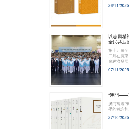
系，讓散落
26/11/2025
以志願精
全民共迎
第十五屆全
二月在廣東
會經濟發展
07/11/2025
“澳門—
澳門當選“
學的稱許和
27/10/2025