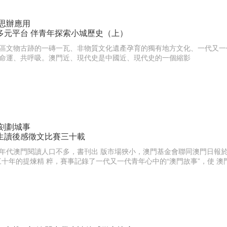
 思辦應用
多元平台 伴青年探索小城歷史（上）
區文物古跡的一磚一瓦、非物質文化遺產孕育的獨有地方文化、一代又一
命運、共呼吸。澳門近、現代史是中國近、現代史的一個縮影
 刻劃城事
生讀後感徵文比賽三十載
年代澳門閱讀人口不多，書刊出 版市場狹小，澳門基金會聯同澳門日報於19
三十年的提煉精 粹，賽事記錄了一代又一代青年心中的“澳門故事”，使 