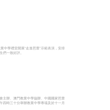
業中學禮堂開展“走進芭蕾”示範表演，安排
生們一致好評。
會主辦、澳門教業中學協辦、中國國家芭蕾
午四時三十分舉辦教業中學專場及於十一月