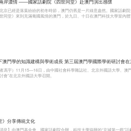
 兩岸濃情 ——國家話劇院《四世同堂》赴澳門演出感懷
，北京已經是落葉紛紛的初冬時節，澳門仍舊是一片綠意盎然。國家話劇
世同堂》來到充滿葡國風情的澳門，於九日、十日在澳門科技大學室內體育
下澳門學的知識建構與學術成長 第三屆澳門學國際學術研討會在
者馮宇）11月15—16日，由中國社會科學雜誌社、北京外國語大學、澳
討會”在北京外國語大學召開。
堂》分享傳統文化
消息】由澳門基金會、國家話劇院合辦，科技大學協辦的“京城第一戲”話劇