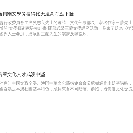
諾貝爾文學獎看得比天還高有點下賤
會行政委員會主席吳志良先生的邀請，文化部原部長、著名作家王蒙先生
辦的“文學藝術家駐校計畫”開幕式暨王蒙文學講座活動，發表了題為《
各界人士參加，聽眾對王蒙先生的演講反響強烈。
培養文化人才成澳中堅
消息】中國文聯全委、澳門中華文化藝術協會會長蘇樹輝作主題演講時，
國愛澳是本澳社團基本特色，成員來自不同階層、群體，既促進文化交流