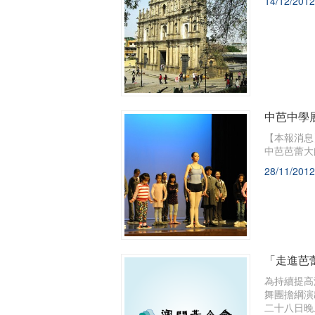
14/12/2012
中芭中學
【本報消息
中芭芭蕾大
28/11/2012
「走進芭
為持續提高
舞團擔綱演
二十八日晚