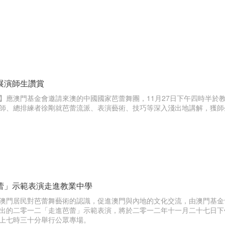
展演師生讚賞
】應澳門基金會邀請來澳的中國國家芭蕾舞團，11月27日下午四時半於教
師、總排練者徐剛就芭蕾流派、表演藝術、技巧等深入淺出地講解，獲師
蕾」示範表演走進教業中學
澳門居民對芭蕾舞藝術的認識，促進澳門與內地的文化交流，由澳門基金
出的二零一二「走進芭蕾」示範表演，將於二零一二年十一月二十七日下
上七時三十分舉行公眾專場。