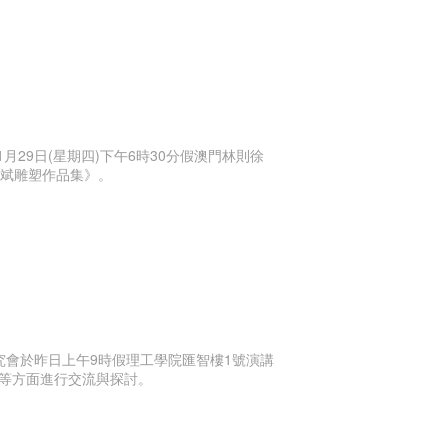
29日(星期四)下午6時30分假澳門林則徐
陳斌雕塑作品集》。
究會於昨日上午9時假理工學院匯智樓1號演講
等方面進行交流與探討。