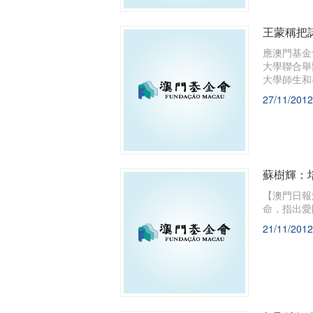
王蒙稱把
應澳門基金
大學聯合舉
大學師生和
27/11/2012
蘇樹輝：
【澳門日報
命，指出愛
21/11/2012