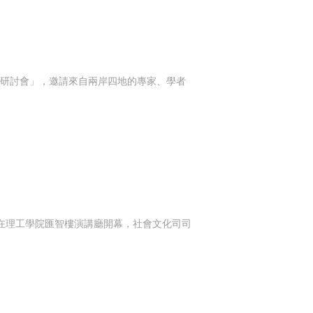
術研討會」，邀請來自兩岸四地的專家、學者
昨在理工學院匯智樓演講廳開幕，社會文化司司