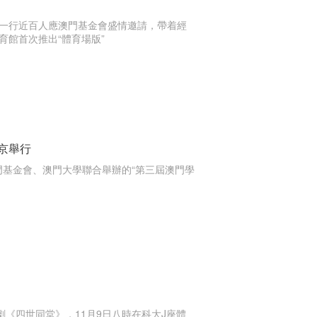
院一行近百人應澳門基金會盛情邀請，帶着經
館首次推出“體育場版”
京舉行
門基金會、澳門大學聯合舉辦的“第三屆澳門學
《四世同堂》，11月9日八時在科大J座體