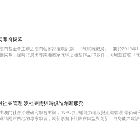
展即將揭幕
澳門基金會主辦之澳門藝術家推廣計劃—『陳斌雕塑展』，將於2012年11月
廳揭幕，屆時將展出專業雕塑家陳斌之雕塑作品20多件，同場並首發《
討社團管理 澳社團需與時俱進創新服務
澳門社會治理研究學會主辦，“NPO(社團)能力建設與組織管理”學術研
邀請兩岸四地的專家學者，就新形勢下社團在轉型與創新、自身能力建設