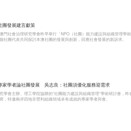
社團發展建言獻策
澳門社會治理研究學會昨早舉行「NPO（社團）能力建設與組織管理學
個社團代表共同探討本澳社團的發展與創新，回應社會發展的新訴求。
專家學者論社團發展 吳志良：社團須優化服務迎需求
究學會主辦、理工學院協辦的“社團能力建設與組織管理”學術研討會，
席，特邀兩岸四地非營利組織領域卓有成就的專家學者與會。