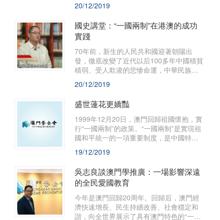
各項事業都取得了令人欣喜的成就，為新
20/12/2019
時代的發展創造了良好的條件，奠定了堅
實的基礎。
國史講堂：“一國兩制”在港澳的成功
實踐
70年前，新生的人民共和國迎著朝陽出
發，徹底改變了近代以后100多年中國積貧
積弱、受人欺凌的悲慘命運，中華民族走
上了實現偉大復興的壯闊道路。
20/12/2019
盛世蓮花更嬌豔
1999年12月20日，澳門回歸祖國懷抱，實
行“一國兩制”的政策。“一國兩制”是實現祖
國和平統一的一項重要制度，是中國特色
社會主義的一個偉大創舉，在政治理論上
19/12/2019
是一個全新的構想，在政治發展上也是一
種全新的實踐。
吳志良談澳門學推廣：一場影響深遠
的全民愛國教育
今年是澳門回歸20周年。回歸后，澳門經
濟快速增長、民生持續改善、社會穩定和
諧，向全世界展示了具有澳門特色的“一國