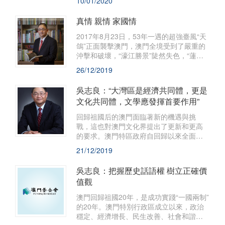
10/01/2020
間文藝發展中心合作組織編纂的《中國戲
曲志·澳門卷》今天正式出版發布了。
真情 親情 家國情
2017年8月23日，53年一遇的超強臺風“天
鴿”正面襲擊澳門，澳門全境受到了嚴重的
沖擊和破壞，“濠江勝景”陡然失色，“蓮花
寶地”滿目瘡痍。
26/12/2019
吳志良：“大灣區是經濟共同體，更是
文化共同體，文學應發揮首要作用”
回歸祖國后的澳門面臨著新的機遇與挑
戰，這也對澳門文化界提出了更新和更高
的要求。澳門特區政府自回歸以來全面推
動文化事業發展，發掘和積累澳門文化資
21/12/2019
源。
吳志良：把握歷史話語權 樹立正確價
值觀
澳門回歸祖國20年，是成功實踐“一國兩制”
的20年。澳門特別行政區成立以來，政治
穩定、經濟增長、民生改善、社會和諧，