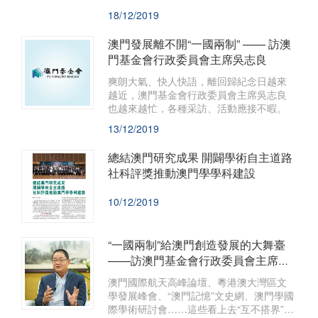
兩制”成功實踐。
18/12/2019
澳門發展離不開“一國兩制” —— 訪澳
門基金會行政委員會主席吳志良
爽朗大氣、快人快語，離回歸紀念日越來
越近，澳門基金會行政委員會主席吳志良
也越來越忙，各種采訪、活動應接不暇。
13/12/2019
總結澳門研究成果 開闢學術自主道路
社科評獎推動澳門學學科建設
10/12/2019
“一國兩制”給澳門創造發展的大舞臺
——訪澳門基金會行政委員會主席吳
志良
澳門國際航天高峰論壇、粵港澳大灣區文
學發展峰會、“澳門記憶”文史網、澳門學國
際學術研討會……這些看上去“互不搭界”的