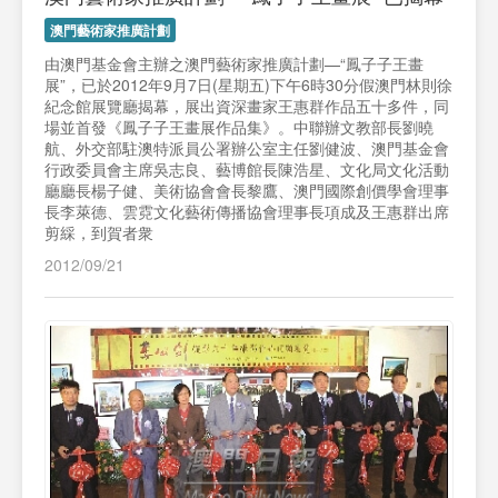
澳門藝術家推廣計劃
由澳門基金會主辦之澳門藝術家推廣計劃—“鳳子子王畫
展”，已於2012年9月7日(星期五)下午6時30分假澳門林則徐
紀念館展覽廳揭幕，展出資深畫家王惠群作品五十多件，同
場並首發《鳳子子王畫展作品集》。中聯辦文教部長劉曉
航、外交部駐澳特派員公署辦公室主任劉健波、澳門基金會
行政委員會主席吳志良、藝博館長陳浩星、文化局文化活動
廳廳長楊子健、美術協會會長黎鷹、澳門國際創價學會理事
長李萊德、雲霓文化藝術傳播協會理事長項成及王惠群出席
剪綵，到賀者衆
2012/09/21