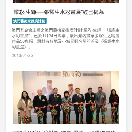
“耀彩‧生輝──張耀生水彩畫展”經已揭幕
澳門藝術家推廣計劃
澳門基金會主辦之澳門藝術家推廣計劃“耀彩‧生輝──張耀生
水彩畫展”，已於1月24日揭幕，展出知名畫家張耀生之精選
作品50多幅，題材有各地及小城景觀名勝並首發《張耀生水
彩畫選》。
2013/01/25