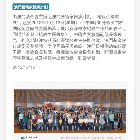
澳門藝術家推廣計劃
由澳門基金會主辦之澳門藝術家推廣計劃－“楊鏡生國畫
展”，已於2012年10月12日(星期五)下午6時30分假澳門林
則徐紀念館展覽廳揭幕，展出資深畫家楊鏡生作品60多件，
同場並首發《楊鏡生國畫集》。中聯辦文教部副部長張曉
光、外交部駐澳特派員公署辦公室主任劉健波、澳門基金會
行政委員黎振強、文化局局長吳衛鳴、澳門日報副總編輯廖
子馨、美協會長黎鷹、收藏家協會會長吳利勳、頤園書畫會
理事長陳志威及楊鏡生出席剪綵，到賀者衆。
2012/10/15