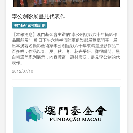
李公劍影展盡見代表作
澳門藝術家推廣計劃
【本報消息】澳門基金會主辦的“李公劍從影六十年攝影作
品回顧展”，昨日下午六時半假陸軍俱樂部展覽廳開幕，展
出本澳著名攝影藝術家李公劍從影六十年來精選攝影作品二
百多幅，作品以春、夏、秋、冬、花卉爭妍、難得瞬間、黑
白精選等系列展示，內容豐富，題材廣泛，盡見李公劍的代
表作。
2012/07/10