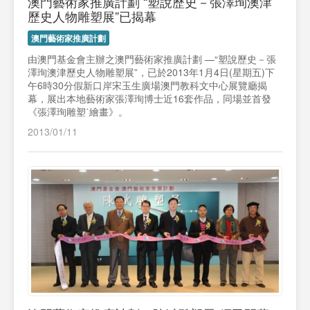
澳門藝術家推廣計劃 “塑說歷史－張澤珣澳津
歷史人物雕塑展”已揭幕
澳門藝術家推廣計劃
由澳門基金會主辦之澳門藝術家推廣計劃 —“塑說歷史－張
澤珣澳津歷史人物雕塑展”，已於2013年1月4日(星期五)下
午6時30分假新口岸宋玉生廣場澳門教科文中心展覽廳揭
幕，展出本地藝術家張澤珣博士近16套作品，同場並首發
《張澤珣雕塑˙繪畫》。
2013/01/11