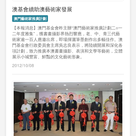
澳基會續助澳藝術家發展
澳門藝術家推廣計劃
【本報消息】澳門基金會昨主辦“澳門藝術家推廣計劃二○一
二年度雅集”，獲書畫攝影界熱烈響應，老、中、青三代藝
術家逾一百人應邀出席，即場揮灑筆墨創作出多幅佳作。澳
門基金會行政委員會主席吳志良表示，將陸續開展和深化各
項計劃，致力推廣本澳書畫攝影、表演和文學等藝術，立體
展示小城豐富、鮮豔的文化藝術形象。
2012/10/08