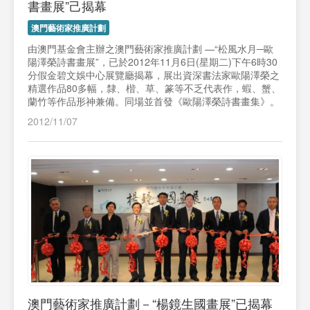
書畫展”己揭幕
澳門藝術家推廣計劃
由澳門基金會主辦之澳門藝術家推廣計劃 —“松風水月─歐
陽澤榮詩書畫展”，已於2012年11月6日(星期二)下午6時30
分假金碧文娛中心展覽廳揭幕，展出資深書法家歐陽澤榮之
精選作品80多幅，隸、楷、草、篆等不乏代表作，蝦、蟹、
蘭竹等作品形神兼備。同場並首發《歐陽澤榮詩書畫集》。
2012/11/07
澳門藝術家推廣計劃－“楊鏡生國畫展”已揭幕