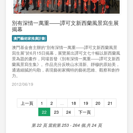
別有深情一萬重——譚可文新西蘭風景寫生展
揭幕
澳門藝術家推廣計劃
澳門基金會主辦的“別有深情一萬重——譚可文新西蘭風景
寫生展”於6月15日揭幕，展覽展出譚可文七十幅以新西蘭風
景為題的畫作，同場首發《別有深情一萬重——譚可文新西
蘭風景寫生集》。作品充分反映山水清新、靜穆的原始美，
通過細膩的勾勒，表現藝術家獨特的藝術思維、觀察和創作
力。
2012/06/19
上一頁
1
2
...
18
19
20
21
22
23
24
下一頁
第 22 頁
當前第 253 - 264 個,共 24 頁