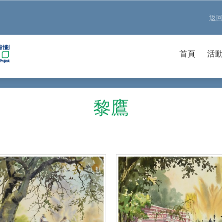
返
首頁
活
黎鷹