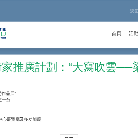
返
首頁
活
家推廣計劃：“大寫吹雲──
作品展”
時三十分
中心展覽廳及多功能廳