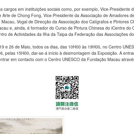
argos em instituições sociais como, por exemplo, Vice-Presidente do 
l e Arte de Chong Fong, Vice-Presidente da Associação de Amadores d
e Macau, Vogal de Direcção da Associação dos Calígrafos e Pintores
Macau e, ainda, é formador do Curso de Pintura Chinesa do iCentre d
tro de Actividades da Ilha da Taipa da Federação das Associações d
e 19 e 26 de Maio, todos os dias, das 10H00 às 19H00, no Centro UN
, pelas 15H00, dar-se-á início à desmontagem da Exposição. A entrada
entrar em contacto com o Centro UNESCO da Fundação Macau através 