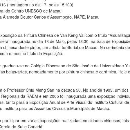
2016 (montagem no dia 17, pelas 15H00)
cional do Centro UNESCO de Macau
a Alameda Doutor Carlos d'Assumpção, NAPE, Macau
osição da Pintura Chinesa de Van Keng Vai com o título “Visualizaçã
 será inaugurada no dia 18 de Maio, pelas 18:30, na Sala de Exposi
 chinesa deste pintor, um artista territorial de Macau. Na cerimónia 
 com o mesmo título da Exposição.
 graduou-se no Colégio Diocesano de São José e da Universidade Yue
elas belas-artes, nomeadamente por pintura chinesa e cerâmica. Hoje 
 o Professor Chiu Meng San na década 50. No ano de 1993, um dos s
egionais da RAEM e em 2005 foi inaugurada uma exposição individual
s, tanto para a Exposição Anual de Arte Visual do Instituto Cultural 
o Instituto para os Assuntos Cívicos e Municipais de Macau.
ra participar em várias exposições realizadas em cidades chinesas, t
Coreia do Sul e Canadá.