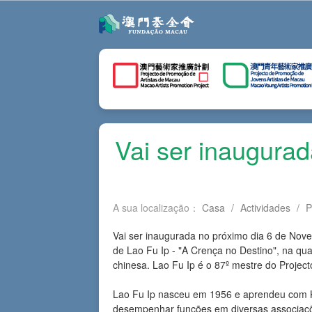
Vai ser inaugura
A sua localização：
Casa
/
Actividades
/
P
Vai ser inaugurada no próximo dia 6 de Nove
de Lao Fu Ip - "A Crença no Destino", na q
chinesa. Lao Fu Ip é o 87º mestre do Proje
Lao Fu Ip nasceu em 1956 e aprendeu com 
desempenhar funções em diversas associaçõ