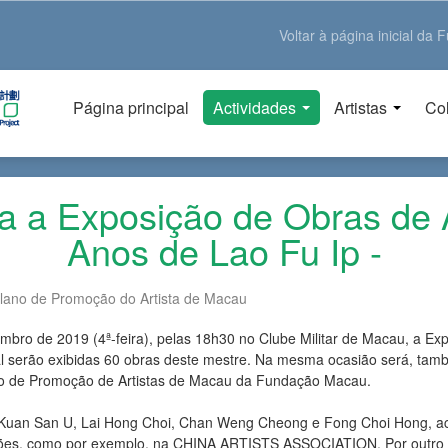
Voltar à página inicial d
Página principal
Actividades
Artistas
Col
da a Exposição de Obras de 
Anos de Lao Fu Ip -
lano de Promoção do Artista de Macau
mbro de 2019 (4ª-feira), pelas 18h30 no Clube Militar de Macau, a E
ual serão exibidas 60 obras deste mestre. Na mesma ocasião será, ta
cto de Promoção de Artistas de Macau da Fundação Macau.
Kuan San U, Lai Hong Choi, Chan Weng Cheong e Fong Choi Hong, ac
es, como por exemplo, na CHINA ARTISTS ASSOCIATION. Por outro lado