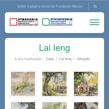
Voltar à página inicial da Fundação Macau
Lai Ieng
A sua localização：
Casa
/
Lai Ieng
/
Ilstração