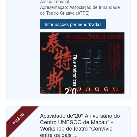
Antigo Tribunal
Apresentação: Associação de Irmandade
de Teatro Criativo (ATTE)
Informações pormenorizadas
expirou
Actividade de“20º Aniversário do
Centro UNESCO de Macau”－
Workshop de teatro “Convívio
entre os pais ...