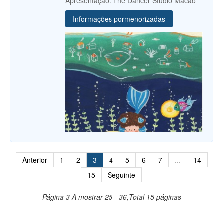
Apresentação: The Dancer Studio Macao
Informações pormenorizadas
Anterior
1
2
3
4
5
6
7
...
14
15
Seguinte
Página 3
A mostrar 25 - 36,Total 15 páginas