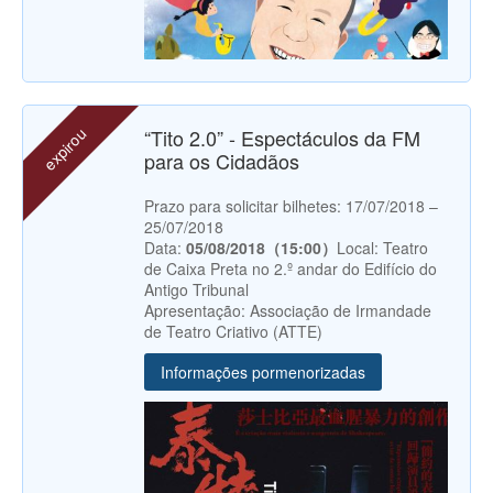
expirou
“Tito 2.0” - Espectáculos da FM
para os Cidadãos
Prazo para solicitar bilhetes: 17/07/2018 –
25/07/2018
Data:
05/08/2018（15:00）
Local: Teatro
de Caixa Preta no 2.º andar do Edifício do
Antigo Tribunal
Apresentação: Associação de Irmandade
de Teatro Criativo (ATTE)
Informações pormenorizadas