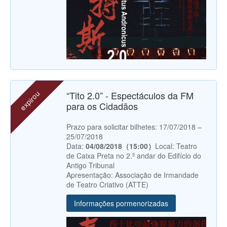
expirou
“Tito 2.0” - Espectáculos da FM
para os Cidadãos
Prazo para solicitar bilhetes: 17/07/2018 –
25/07/2018
Data:
04/08/2018（15:00）
Local: Teatro
de Caixa Preta no 2.º andar do Edifício do
Antigo Tribunal
Apresentação: Associação de Irmandade
de Teatro Criativo (ATTE)
Informações pormenorizadas