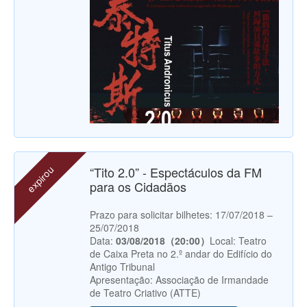
expirou
“Tito 2.0” - Espectáculos da FM
para os Cidadãos
Prazo para solicitar bilhetes: 17/07/2018 –
25/07/2018
Data:
03/08/2018（20:00）
Local: Teatro
de Caixa Preta no 2.º andar do Edifício do
Antigo Tribunal
Apresentação: Associação de Irmandade
de Teatro Criativo (ATTE)