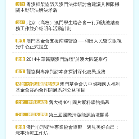
粵澳框架協議與澳門法律研討會建議具權限機
其他
關主動研法解決矛盾
北京（高校）澳門學生聯合會一行到訪總結會
其他
務工作並介紹明年活動計劃
澳門基金會支援南疆醫療──和田人民醫院眼視
衛生
光中心正式設立
2014中華醫藥澳門論壇”於澳大圓滿舉行
衛生
聾協與專家到訪本會探討深化惠民服務
衛生
澳門基金會與中國殘疾人福利
慈善中介及志願活動推廣
基金會簽約合作開展系列公益項目
舊大橋40年圖片展科學館揭幕
文化、體育及康樂
第三屆國際清潔能源論壇開幕
文化、體育及康樂
澳門心理衛生專業協會舉辦「遇見美好自己：
衛生
叙事治療工作坊」