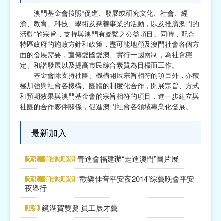
澳門基金會按照“促進、發展或研究文化、社會、經
宗教
濟、教育、科技、學術及慈善事業的活動，以及推廣澳門的
活動”的宗旨，支持與澳門有聯繫之公益項目。同時，配合
慈善中介及志願活動推廣
特區政府的施政方針和政策，盡可能地顧及澳門社會各個方
面的發展需要，宣傳愛國愛澳、實行一國兩制，為社會穩
公民社團及同鄉會
定、和諧發展以及提高市民綜合素質為目標而工作。
基金會除支持社團、機構開展宗旨相符的項目外，亦積
國際
極加強與社會各機構、團體的制度化合作，開展宗旨、方式
和預期效果與澳門基金會的宗旨相符的項目，進一步建立與
其他
社團的合作夥伴關係，促進澳門社會各領域專業化發展。
最新加入
青進會福建辦“走進澳門”圖片展
文化、體育及康樂
“歡樂佳音平安夜2014”綜藝晚會平安
文化、體育及康樂
夜舉行
鏡湖賀雙慶 員工展才藝
其他