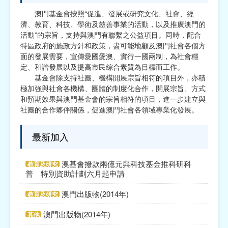
澳門基金會按照“促進、發展或研究文化、社會、經
宗教
濟、教育、科技、學術及慈善事業的活動，以及推廣澳門的
活動”的宗旨，支持與澳門有聯繫之公益項目。同時，配合
慈善中介及志願活動推廣
特區政府的施政方針和政策，盡可能地顧及澳門社會各個方
面的發展需要，宣傳愛國愛澳、實行一國兩制，為社會穩
公民社團及同鄉會
定、和諧發展以及提高市民綜合素質為目標而工作。
基金會除支持社團、機構開展宗旨相符的項目外，亦積
國際
極加強與社會各機構、團體的制度化合作，開展宗旨、方式
和預期效果與澳門基金會的宗旨相符的項目，進一步建立與
其他
社團的合作夥伴關係，促進澳門社會各領域專業化發展。
最新加入
澳基會撥款兩億元與科技基金推科研科
教育及研究
普 特別資助計劃六月起申請
澳門出版物(2014年)
教育及研究
澳門出版物(2014年)
其他