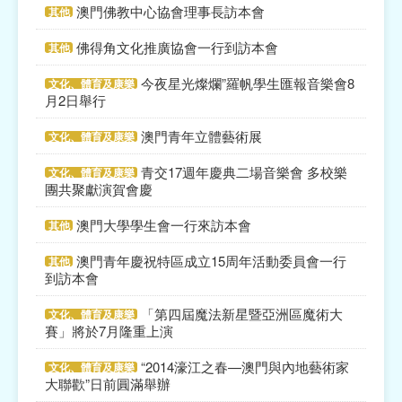
澳門佛教中心協會理事長訪本會
其他
佛得角文化推廣協會一行到訪本會
其他
今夜星光燦爛”羅帆學生匯報音樂會8
文化、體育及康樂
月2日舉行
澳門青年立體藝術展
文化、體育及康樂
青交17週年慶典二場音樂會 多校樂
文化、體育及康樂
團共聚獻演賀會慶
澳門大學學生會一行來訪本會
其他
澳門青年慶祝特區成立15周年活動委員會一行
其他
到訪本會
「第四屆魔法新星暨亞洲區魔術大
文化、體育及康樂
賽」將於7月隆重上演
“2014濠江之春—澳門與內地藝術家
文化、體育及康樂
大聯歡”日前圓滿舉辦