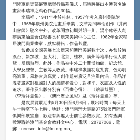
門陸軍俱樂部展覽廳舉行揭幕儀式，屆時將展出本澳著名油
畫家李瑞祥之精心作品約30幅。
李瑞祥，1941年生於桂林，1957年考入廣州美院附
中，1965年廣州美院油畫系畢業，文革期間奉命創作《井崗
山會師》馳名中外。改革開放初期與胡一川、湯小銘等人創
辦廣東油畫會任秘書長和廣東美術中心主任。1982年全家移
居澳門職業畫家，默默耕耘，作品甚豐。
曾參加全國美展七次廣東和澳門美展數十次，亦曾於港
澳台、新加坡、意大利、北京、桂林、廣州等地舉行個人展
覽，反應熱烈。此外，作品被中外二十間博物館、紀念館、
大學及總督、主教等人收藏。李瑞祥素描功底扎實、色彩明
亮濃重，風格古典寫實，創作題材廣泛且注重內涵，作品洋
溢著畫家對祖國對人的感情和愛心，對和平、友誼及人性的
追求。著作及出版分別有《百畫心得》、《繪事餘墨》、
《李瑞祥畫集》、《澳門歷史風彩》及《瑞祥畫選》等。
是次展覽展期由5月30日至6月6日，展出時間：每天上
午十時至下午七時，地點：澳門南灣大馬路975號澳門陸軍
俱樂部展覽廳，歡迎有興趣人士前往參觀欣賞。如有查詢，
歡迎聯絡澳門基金會教科文中心，電話：28727066，電
郵：
unesco_info@fm.org.mo
。