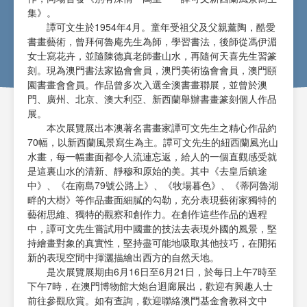
集》。
譚可文生於1954年4月。童年受祖父及父親薰陶，酷愛
書畫藝術，曾拜何魯庵先生為師，學習書法，後師從馮伊湄
女士寫花卉，並隨陳德真老師畫山水，再隨何天喜先生習篆
刻。現為澳門書法家協會會員，澳門美術協會會員，澳門頤
園書畫會會員。作品曾多次入選全澳書畫聯展，並曾於澳
門、廣州、北京、澳大利亞、新西蘭舉辦書畫篆刻個人作品
展。
本次展覽展出本澳著名書畫家譚可文先生之精心作品約
70幅，以新西蘭風景寫生為主。譚可文先生的紐西蘭風光山
水畫，每一幅畫面都令人流連忘返，給人的一個直觀感受就
是這裏山水的清新、靜穆和原始的美。其中《去皇后鎮途
中》、《在南島79號公路上》、《牧場暮色》、《蒂阿魯湖
畔的大樹》等作品畫面細膩的勾勒，充分表現藝術家獨特的
藝術思維、獨特的觀察和創作力。在創作這些作品的過程
中，譚可文先生嘗試用中國畫的技法去表現外國的風景，堅
持繪畫對象的真實性，堅持盡可能地吸取其他技巧，在開拓
新的表現空間中揮灑描繪出西方的自然天地。
是次展覽展期由6月16日至6月21日，於每日上午7時至
下午7時，在澳門博物館大炮台迴廊展出，歡迎有興趣人士
前往參觀欣賞。如有查詢，歡迎聯絡澳門基金會教科文中