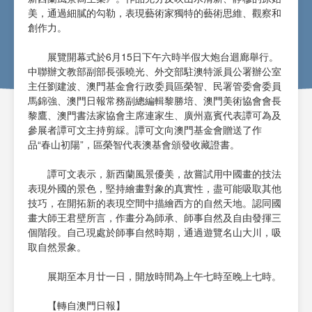
美，通過細膩的勾勒，表現藝術家獨特的藝術思維、觀察和
創作力。
展覽開幕式於6月15日下午六時半假大炮台迴廊舉行。
中聯辦文教部副部長張曉光、外交部駐澳特派員公署辦公室
主任劉建波、澳門基金會行政委員區榮智、民署管委會委員
馬錦強、澳門日報常務副總編輯黎勝培、澳門美術協會會長
黎鷹、澳門書法家協會主席連家生、廣州嘉賓代表譚可為及
參展者譚可文主持剪綵。譚可文向澳門基金會贈送了作
品“春山初陽”，區榮智代表澳基會頒發收藏證書。
譚可文表示，新西蘭風景優美，故嘗試用中國畫的技法
表現外國的景色，堅持繪畫對象的真實性，盡可能吸取其他
技巧，在開拓新的表現空間中描繪西方的自然天地。認同國
畫大師王君壁所言，作畫分為師承、師事自然及自由發揮三
個階段。自己現處於師事自然時期，通過遊覽名山大川，吸
取自然景象。
展期至本月廿一日，開放時間為上午七時至晚上七時。
【轉自澳門日報】