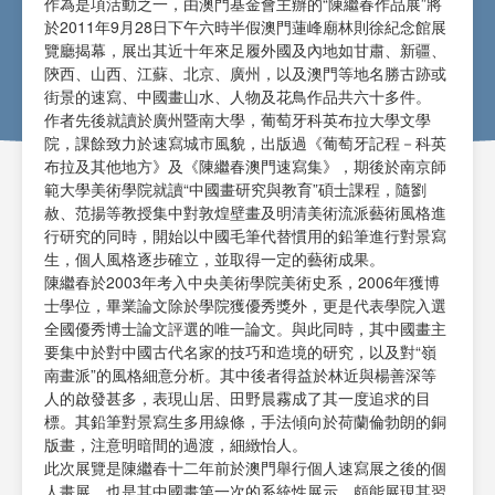
作為是項活動之一，由澳門基金會主辦的“陳繼春作品展”將
於2011年9月28日下午六時半假澳門蓮峰廟林則徐紀念館展
覽廳揭幕，展出其近十年來足履外國及內地如甘肅、新疆、
陝西、山西、江蘇、北京、廣州，以及澳門等地名勝古跡或
街景的速寫、中國畫山水、人物及花鳥作品共六十多件。
作者先後就讀於廣州暨南大學，葡萄牙科英布拉大學文學
院，課餘致力於速寫城市風貌，出版過《葡萄牙記程－科英
布拉及其他地方》及《陳繼春澳門速寫集》，期後於南京師
範大學美術學院就讀“中國畫研究與教育”碩士課程，隨劉
赦、范揚等教授集中對敦煌壁畫及明清美術流派藝術風格進
行研究的同時，開始以中國毛筆代替慣用的鉛筆進行對景寫
生，個人風格逐步確立，並取得一定的藝術成果。
陳繼春於2003年考入中央美術學院美術史系，2006年獲博
士學位，畢業論文除於學院獲優秀獎外，更是代表學院入選
全國優秀博士論文評選的唯一論文。與此同時，其中國畫主
要集中於對中國古代名家的技巧和造境的研究，以及對“嶺
南畫派”的風格細意分析。其中後者得益於林近與楊善深等
人的啟發甚多，表現山居、田野晨霧成了其一度追求的目
標。其鉛筆對景寫生多用線條，手法傾向於荷蘭倫勃朗的銅
版畫，注意明暗間的過渡，細緻怡人。
此次展覽是陳繼春十二年前於澳門舉行個人速寫展之後的個
人畫展，也是其中國畫第一次的系統性展示，頗能展現其習