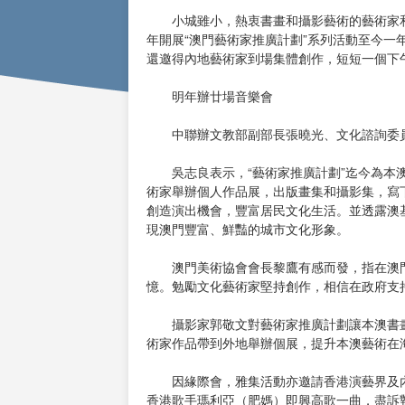
小城雖小，熱衷書畫和攝影藝術的藝術家和
年開展“澳門藝術家推廣計劃”系列活動至今
還邀得內地藝術家到場集體創作，短短一個下
明年辦廿場音樂會
中聯辦文教部副部長張曉光、文化諮詢委員
吳志良表示，“藝術家推廣計劃”迄今為本澳
術家舉辦個人作品展，出版畫集和攝影集，寫
創造演出機會，豐富居民文化生活。並透露澳
現澳門豐富、鮮豔的城市文化形象。
澳門美術協會會長黎鷹有感而發，指在澳門
憶。勉勵文化藝術家堅持創作，相信在政府支
攝影家郭敬文對藝術家推廣計劃讓本澳書畫
術家作品帶到外地舉辦個展，提升本澳藝術在
因緣際會，雅集活動亦邀請香港演藝界及內
香港歌手瑪利亞（肥媽）即興高歌一曲，盡訴