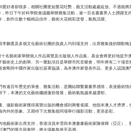
愛好者卻很多，相關社團更如繁花吐艷，藝文活動處處綻放。不過能將
一年，昨日下午於科學館會議廳舉辦雅集活動，逾一百名書畫界人士踴躍支
午，創作出數十幅精品佳作，藝術火花精彩迸發，氣氛活躍。
李鵬翥及多個文化藝術社團的負責人均到場支持，出席雅集後的聯歡晚
十名藝術家舉辦個人作品展覽及出版個人作品集。基金會將更好地提升
下藝術史上的創舉。另一重點項目是舉辦市民音樂會，明年將有二十場音
基會剛與中國作家出版社簽署協議，為本澳作家發表作品、更多人認識澳
有逾百年歷史的筆會、雅集活動，是團結聯繫書畫界感情，表達藝術情
持下，本澳的文化藝術繼續蓬勃發展，藝術氣氛越來越濃郁。
、攝影藝術家獲得展覽出版的機會感到興奮雀躍。他指本澳人才濟濟，
海內外的形象。又期待下次雅集能同場舉行攝影活動，更添姿彩。
地藝術家出席支持，香港演員米雪與本澳書畫藝術家陳偉輝（亞正）、
對澳門的懷念與眷戀，將全場氣氛推至高潮。