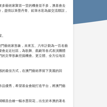
衆多藝術家聚首一堂的機會並不多，澳基會去
持，盡情以筆墨丹青、鉛筆水彩為媒交流聯誼，
宴。
澳門藝術家形象，未來五、六年計劃為一百名藝
樂會走近社區，為歌舞、戲劇等各式表演團體
門的文學形象挖掘機會。更立體、全方位地呈
感的最佳方式，在澳門藝術界留下美麗的回
作品優秀，希望基金會能打造平台，將澳門藝
關權昌合繪一幅水墨荷花，出生於本澳的著名