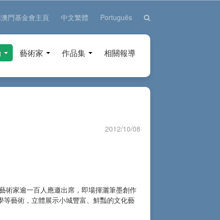
回澳門基金會主頁
中文繁體
Português
動
藝術家
作品集
相關報導
2012/10/08
藝術家逾一百人應邀出席，即場揮灑筆墨創作
學等藝術，立體展示小城豐富、鮮豔的文化藝