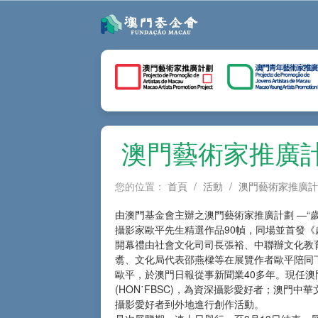
澳門藝術家推廣計
您的位置：
首頁
/
活動
/
澳門藝術家推廣計
由澳門基金會主辦之澳門藝術家推廣計劃 —“歲月
攝影家歐平先生精選作品90幀，同場並首發《歲
開幕禮由社會文化司司長張裕、中聯辦文化教
翥、文化局代表邵燕樑等在展覽作者歐平陪同
歐平，於澳門日報從事新聞業40多年。現任澳門
(HON˙FBSC)，為資深攝影愛好者；澳
攝影愛好者到外地進行創作活動。