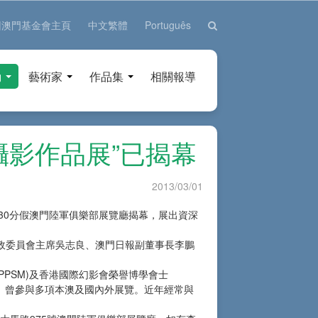
回澳門基金會主頁
中文繁體
Português
動
藝術家
作品集
相關報導
攝影作品展”已揭幕
2013/03/01
6時30分假澳門陸軍俱樂部展覽廳揭幕，展出資深
政委員會主席吳志良、澳門日報副董事長李鵬
PPSM)及香港國際幻影會榮譽博學會士
員。曾參與多項本澳及國內外展覽。近年經常與