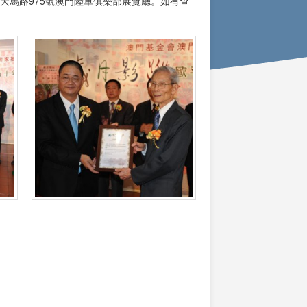
大馬路975號澳門陸軍俱樂部展覽廳。如有查