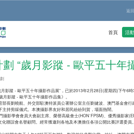
返
首頁
活
劃 “歲月影蹤 - 歐平五十年
劃
影蹤 - 歐平五十年攝影作品展”，已於2013年2月28日(星期四)下午
月影蹤 - 歐平五十年攝影作品集》。
育部長劉曉航、外交部駐澳特派員公署辦公室主任劉健波、澳門基金會行
下主持剪綵儀式。本澳攝影界友好和居民紛紛到賀，場面熱鬧。
攝影學會會員大會副主席、榮譽高級會士(HON˙FPSM)、優秀攝影家(E
門中華文化聯誼會名譽顧問。經常獲邀到各地及本澳擔任各項公開比賽評選委