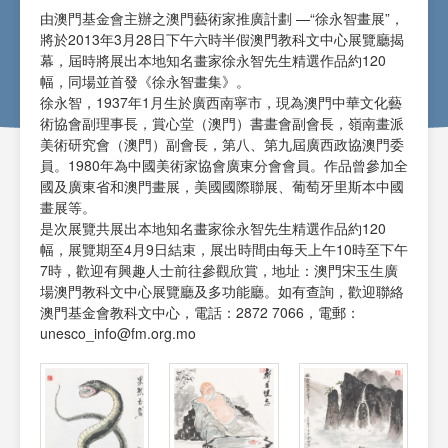
由澳門基金會主辦之澳門藝術家推廣計劃 —“徐永智畫展”，
將於2013年3月28日下午六時半假澳門教科文中心展覽廳揭
幕，屆時將展出本地知名畫家徐永智先生精選作品約120
幅，同場並首發《徐永智畫集》。
徐永智，1937年1月生於廣西南寧市，現為澳門中華文化藝
術協會副理事長，賞心堂（澳門）書畫會副會長，嶺南畫派
美術研究會（澳門）副會長，第八、第九屆廣西政協澳門委
員。1980年為中國美術家協會廣東分會會員。作品曾參加全
國及廣東省和澳門畫展，美國國際聯展、葡萄牙里斯本中國
畫展等。
是次展覽共展出本地知名畫家徐永智先生精選作品約120
幅，展覽期至4月9日結束，展出時間由每天上午10時至下午
7時，歡迎有興趣人士前往參觀欣賞，地址：澳門宋玉生廣
場澳門教科文中心展覽廳及多功能廳。如有查詢，歡迎聯絡
澳門基金會教科文中心，電話：2872 7066，電郵：
unesco_info@fm.org.mo