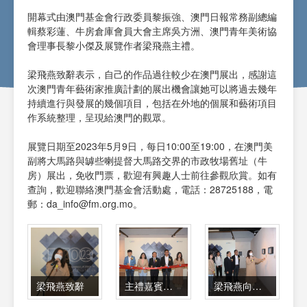
開幕式由澳門基金會行政委員黎振強、澳門日報常務副總編
輯蔡彩蓮、牛房倉庫會員大會主席吳方洲、澳門青年美術協
會理事長黎小傑及展覽作者梁飛燕主禮。
梁飛燕致辭表示，自己的作品過往較少在澳門展出，感謝這
次澳門青年藝術家推廣計劃的展出機會讓她可以將過去幾年
持續進行與發展的幾個項目，包括在外地的個展和藝術項目
作系統整理，呈現給澳門的觀眾。
展覽日期至2023年5月9日，每日10:00至19:00，在澳門美
副將大馬路與罅些喇提督大馬路交界的市政牧場舊址（牛
房）展出，免收門票，歡迎有興趣人士前往參觀欣賞。如有
查詢，歡迎聯絡澳門基金會活動處，電話：28725188，電
郵：da_info@fm.org.mo。
梁飛燕致辭
主禮嘉賓剪綵
梁飛燕向嘉賓介紹作品