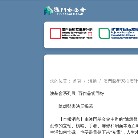
您的位置：
首頁
/
活動
/
澳門藝術家推廣計
澳基會系列展 百作品饗同好
陳頌聲書法展揭幕
【本報消息】由澳門基金會主辦的“陳頌聲書法
創作的立軸、橫幅、手卷、屏條和扇面等近百幅
生活如何忙碌，也要盡量歇下來“充電”，人生