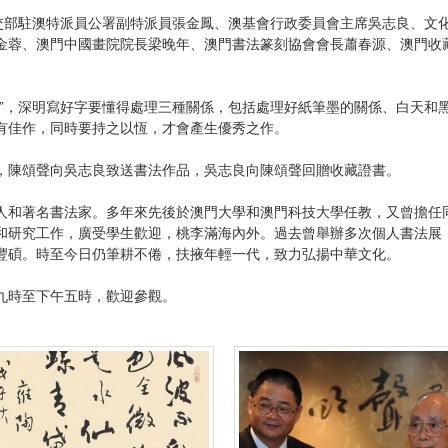
部駐澳特派員公署副特派員張金鳳、澳基會行政委員會主席吳志良、文
金蓉、澳門中國畫院院長梁晚年、澳門書法篆刻協會會長蕭春源、澳門收
，深明寫好字要懂得處理三種關係，包括處理好紙筆墨的關係、白天和
有佳作，同時要持之以恆，才會產生優秀之作。
陳頌聲向吳志良致送書法作品，吳志良向陳頌聲回贈收藏證書。
和著名書法家。多年來先後於澳門大學和澳門科技大學任教，又曾擔任
和研究工作，廣受學生歡迎，桃李滿海內外。過去曾舉辦多次個人書法展
豐碩。時至今日仍筆耕不倦，扶掖年輕一代，致力弘揚中華文化。
時至下午五時，歡迎參觀。