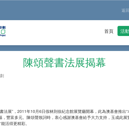
返
首頁
活
陳頌聲書法展揭幕
劃
展”，2011年10月6日假林則徐紀念館展覽廳開幕，此為澳基會推出“
，豐富多元。陳頌聲致詞時，衷心感謝澳基會給予大力支持，玉成此展覽，
才能活得更精彩。