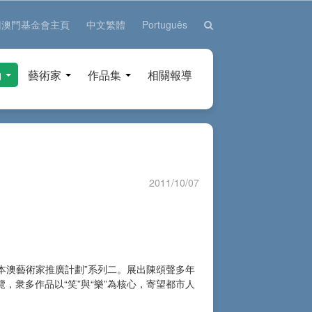
回澳門基金會主頁
中文繁體
Português
動
藝術家
作品集
相關報導
2011/10/07
本澳藝術家推廣計劃”系列二。展出陳頌聲多年
衆多作品以“笑”與“樂”為核心，寄望都市人