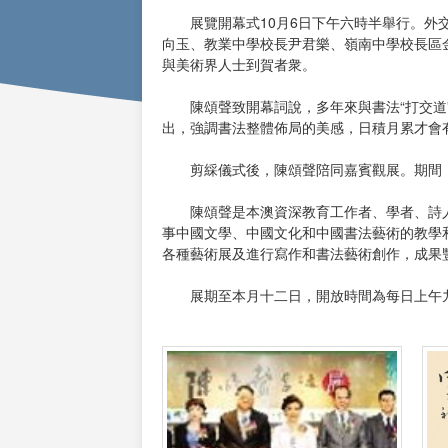
展覽開幕式10月6日下午六時半舉行。外交
向玉、教業中學校長尹君樂、嶺南中學校長區
與美術界人士到賀者衆。
陳頌聲致開幕詞說，多年來與書法“打交道”
出，強調書法整體佈局的美感，日積月累才會
剪綵儀式後，陳頌聲陪同嘉賓觀展。期間，
陳頌聲是本澳資深教育工作者、學者、詩人
事中國文學、中國文化和中國書法藝術的教學
各種藝術展及進行寫作和書法藝術創作，成果
展期至本月十二日，開放時間為每日上午九