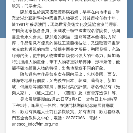
欣賞，門票全免。
陳加遜生於廣東省陸豐縣碣石鎮，早年在內地學習，畢
業於湖北藝術學校中國畫系人物專業，其後留校任教十年，
於1981年移居澳門，現為世界美術文化交流協會澳門理事、
中國美術家協會會員、美國波士頓中國畫院名譽院長、頤園
書畫會永久會員。陳加遜的素描、速寫等基本藝術功力深
厚，作品常見有優秀的傳統工筆藝術技法，又汲取西洋畫講
究光線和透視的精華，博採中西畫之所長，融匯發揮，充滿
線條的美，使中國人物畫重新煥發出強大的生命力。陳加遜
特別擅繪人物畫像，筆下人物著重以形傳神，形神兼備，他
能準確地捕捉人物的特徵，出色地塑造不同的群象。
陳加遜先生作品曾多次在國內展出，包括美國、西安、
珠海等地舉行個展，又先後在日本、韓國、葡萄牙、新加
坡、俄羅斯等國家聯展，獲得很高的評價。著名作品有《光
榮人家》、《爐火正紅》、《關懷》及《曹雪芹造像》等。
是次展覽展期由2月25日至3月4日，於每日上午9時至
下午5時，逢星期一休館，在澳門林則徐紀念館展覽廳展
出，歡迎有興趣人士前往參觀欣賞。如有查詢，歡迎聯絡澳
門基金會教科文中心，電話：28727066，電郵：
unesco_info@fm.org.mo