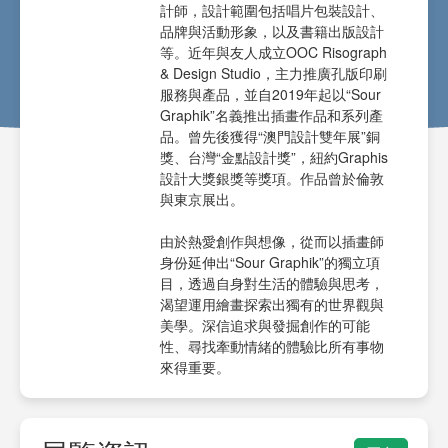
計師，設計範圍包括唱片包裝設計、
品牌與活動形象，以及書籍出版設計
等。近年與友人成立OOC Risograph
& Design Studio，主力推廣孔版印刷
服務與產品，並自2019年起以“Sour
Graphik”名義推出插畫作品和系列產
品。曾先後獲得“澳門設計雙年展”銅
獎、台灣“金點設計獎”，紐約Graphis
設計大獎銀獎等獎項。作品曾於倫敦
與東京展出。
由於熱愛創作與想像，從而以插畫師
身份延伸出“Sour Graphik”的獨立項
目，透過自身對生活的體驗與思考，
渴望運用繪畫探索出獨有的世界觀與
美學。深信追求與發掘創作的可能
性、尋找牽動情緒的體驗比所有事物
來得重要。