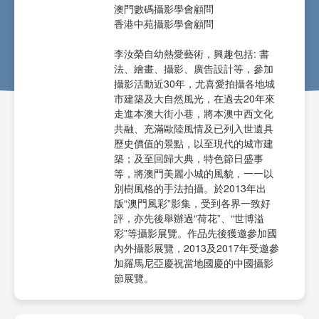
澳門數碼攝影學會顧問
香港中苑攝影學會顧問
李汝榮自幼熱愛藝術，興趣包括: 書
法、繪畫、攝影、廣告設計等，參加
攝影活動近30年，尤喜愛拍攝各地城
市建築及大自然風光，在過去20年來
走進本澳大街小巷，將本澳中西文化
共融、充滿歐陸風情及已列入世遺具
歷史價值的景點，以至現代的城市建
築；及至回歸大典，特色節日盛事
等，將澳門美麗小城的風貌，一一以
別樹風格的手法拍攝。於2013年出
版“澳門風彩”影集，受到各界一致好
評，亦先後舉辦過“荷花”、“世博溢
彩”等攝影展覽。作品先後獲邀參加國
內外攝影展覽，2013及2017年受邀參
加羅馬尼亞慶祝當地國慶的中國攝影
節展覽。