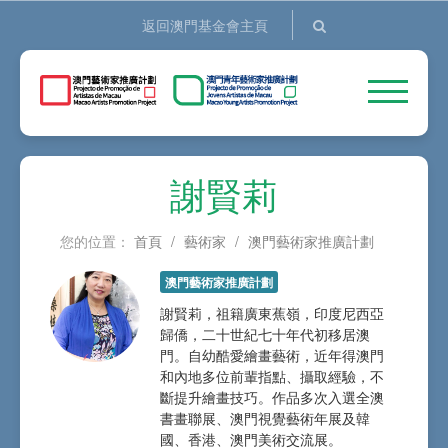
返回澳門基金會主頁
謝賢莉
您的位置：
首頁
/
藝術家
/
澳門藝術家推廣計劃
澳門藝術家推廣計劃
謝賢莉，祖籍廣東蕉嶺，印度尼西亞
歸僑，二十世紀七十年代初移居澳
門。自幼酷愛繪畫藝術，近年得澳門
和內地多位前輩指點、攝取經驗，不
斷提升繪畫技巧。作品多次入選全澳
書畫聯展、澳門視覺藝術年展及韓
國、香港、澳門美術交流展。