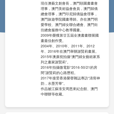
現任澳藝文創會長，澳門頤園書畫會
理事，澳門美術協會會員，澳門歸僑
總會理事，澳門印尼歸僑協會理事，
澳門旅遊學院國畫導師。亦在澳門明
愛學校、澳門婦女聯合總會、澳門街
坊總會服務中心教導國畫。
2009年榮獲第廿五屆全澳書畫聯展國
畫最佳創作獎。
2004年、2010年、2011年、2012
年、2016年在澳門舉辦謝賢莉畫展。
2015年澳廣視拍攝“澳門婦女藝術家系
列之畫家謝賢莉”。
2016年拍攝微電影“2016-50/21的房
間”謝賢莉的心路歷程。
2017年接受香港榮譽雜誌專訪“清骨神
韵，水墨芳華”。
作品被江蘇淮安周恩來紀念館、澳門
中聯辦等收藏。