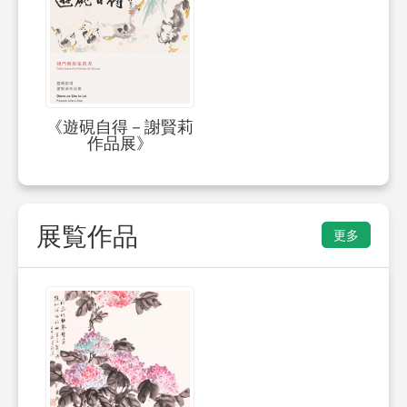
《遊硯自得－謝賢莉
作品展》
展覧作品
更多