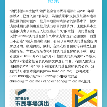
“澳門製作•本土情懷”澳門基金會市民專場演出自2013年舉
辦以來，已進入第7個年頭。為繼續秉承“支持及鼓勵本地演
藝社團的藝術創作，提升本地藝術表演者的演藝水平，擴大
演藝社團的參與度並提升演出項目的競爭力，使更多具本土
元素的演出項目能走入社區惠及市民”的宗旨，澳門基金會
現對“2019年澳門基金會市民專場演出”進行公開徵集，甄選
出不超過16個入圍演出項目，有關項目可獲澳門基金會提供
財政資助。歡迎舞蹈、戲劇、音樂或綜合藝術等範疇之社團
踴躍報名。章程及報名表格可於澳門基金會網頁下載，參加
者須於2018年8月27日至9月7日親臨澳門新馬路61-75號永
光廣場7樓遞交報名表及相關文件進行報名。有關入圍演出
項目將於2018年10月下旬前於澳門基金會網頁內公佈。活
動詳請可瀏覽本會網頁(
www.fmac.org.mo
)，亦可致電：
8795 0903盧小姐/8795 0925張小姐/或電郵至
chrislou@fm.org.mo
/
vangiecheong@fm.org.mo
查詢。