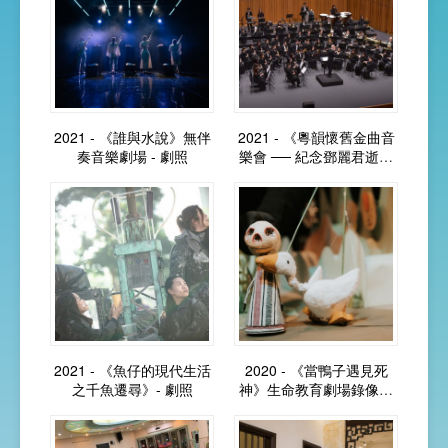
2021 - 《誰與水說》無伴
2021 - 《粵韻懷舊金曲音
奏音樂劇場 - 劇照
樂會 ── 紀念鄧麗君逝世
廿五周年》- 劇照
2021 - 《魚仔的現代生活
2020 - 《當鴨子遇見死
之千魚遷尋》- 劇照
神》生命教育劇場錄像演
出 - 劇照