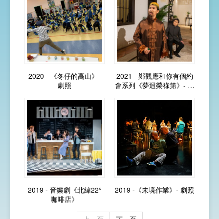
2020 - 《冬仔的高山》-
2021 - 鄭觀應和你有個約
劇照
會系列《夢迴榮祿第》- 劇
照
2019 - 音樂劇《北緯22°
2019 -《未境作業》- 劇照
咖啡店》