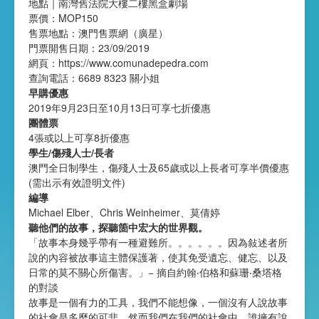
地點｜南灣舊法院大樓二樓黑盒劇場
票價：MOP150
售票地點：澳門售票網（廣星）
門票開售日期：23/09/2019
網頁：
https://www.comunadepedra.com
查詢電話：6689 8323 關小姐
早購優惠
2019年9月23日至10月13日可享七折優惠
團體票
4張或以上可享8折優惠
學生/傷殘人士/長者
澳門全日制學生，傷殘人士及65歲或以上長者可享半價優惠
(需出示有效證明文件)
編導
Michael Elber、Chris Weinheimer、莫倩婷
聽他們的故事，探聽箇中宏大的世界觀。
「故事本身幾乎帶有一種避難所。。。。。。因為敍述者所
說的內容被故事這主體保護著，使其免受遺忘、健忘、以及
日常的莫不關心所傷害。」− 摘自約翰‧伯格和蘇珊‧桑塔格
的對談
故事是一個有力的工具，我們不能想像，一個沒有人說故事
的社會是多麼的可悲。然而我們在我們的社會中，誰擁有說