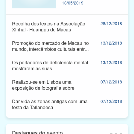
16/05/2019
organizaram um festival em
Coloane para reunir os seus
membros. Na parte da manhã,
houve 40 desfiles que
Recolha dos textos na Associação
28/12/2018
passaram pelo centro de
Xinhai · Huangpu de Macau
Coloane, enquanto na parte da
tarde teve lugar o festival da
Promoção do mercado de Macau no
13/12/2018
cerveja. Tudo isto acolheu a
mundo, intercâmbios culturais entre
presença dos residentes e
Macau e o Japão para promover o
turistas.
...
Os portadores de deficiência mental
13/12/2018
mostraram as suas
Realizou-se em Lisboa uma
07/12/2018
exposição de fotografia sobre
Dar vida às zonas antigas com uma
07/12/2018
festa da Tailandesa
Destaques do evento