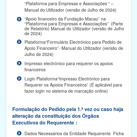
Plano de Apoio Financeiro para Intercâmbios, 2026
“Plataforma para Empresas e Associações “ –
(O prazo de apresentação das candidaturas
Manual do Utilizador (versão de Julho de 2024)
terminou...
“Apoio financeiro da Fundação Macau” na
“Plataforma para Empresas e Associações” (Parte
Plano de Apoio Financeiro para Oferta de Cabazes,
de Relatório) Manual do Utilizador (versão de Julho
2026 (O prazo de apresentação das candidaturas
de 2024)
te...
Plataforma“Formulário Electrónico para Pedido de
Apoio Financeiro”- Manual do Utilizador (versão de
Plano de Apoio Financeiro para Despesas de
Julho de 2024)
Funcionamento de Associações, 2026 (O prazo de
apresentaç...
Impresso electrónico para requerer os apoios
financeiros
Plano de Apoio Financeiro para Projectos
Login Plataforma“Impresso Electrónico para
Académicos, 2026 (O prazo de apresentação das
Requerer os Apoios Financeiros” (É aplicável para
candidaturas ...
fazer login no sistema de marcação online)
Plano de Apoio Financeiro para Actividades
Comunitárias, 2026 (O prazo de apresentação das
Formulação do Pedido pela 1.ª vez ou caso haja
candidatu...
alteração da constituição dos Órgãos
Executivos do Requerente：
Plano Integrado de Apoio Financeiro para 2026 (O
prazo de apresentação das candidaturas terminou)
Dados Necessários da Entidade Requerente Ficha