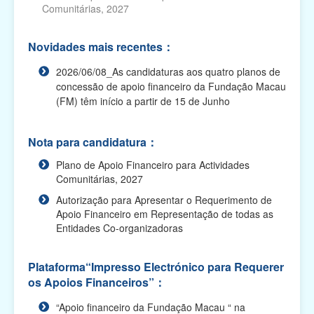
Comunitárias, 2027
Relatório das Actividades Subsidiadas, Pedido
de Declaração, Pedido de Autorização para
Novidades mais recentes：
Alterações e...
2026/06/08_As candidaturas aos quatro planos de
Impresso electrónico para requerer os apoios
concessão de apoio financeiro da Fundação Macau
financeiros
(FM) têm início a partir de 15 de Junho
Plano de Apoio Financeiro para Oferta de Cabazes,
2027
Nota para candidatura：
Plano de Apoio Financeiro para Actividades
Plano de Apoio Financeiro para Despesas de
Comunitárias, 2027
Funcionamento de Associações, 2027
Autorização para Apresentar o Requerimento de
Plano de Apoio Financeiro para Projectos
Apoio Financeiro em Representação de todas as
Académicos, 2027
Entidades Co-organizadoras
Plano de Apoio Financeiro para Intercâmbios, 2027
Plataforma“Impresso Electrónico para Requerer
Plano de Apoio Financeiro para Actividades
os Apoios Financeiros”：
Comunitárias, 2027
“Apoio financeiro da Fundação Macau “ na