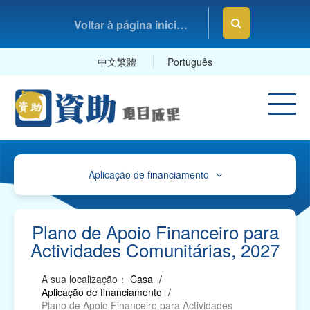
Voltar à página inicial da Fundação Macau
中文繁體
Português
Aplicação de financiamento
Avisos
Orienteações, Impressos e Exemplares
Plano de Apoio Financeiro para
Actividades Comunitárias, 2027
Orientações e Mapa de Referência sobre o
Plano de Contas
A sua localização：
Casa
/
Aplicação de financiamento
/
Impressos para "Pedidos de Apoio Financeiro" e
Plano de Apoio Financeiro para Actividades
Exemplares