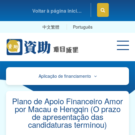
Voltar à página inicial da Fundação Macau
中文繁體
Português
Aplicação de financiamento
Avisos
Orienteações, Impressos e Exemplares
Plano de Apoio Financeiro Amor
por Macau e Hengqin (O prazo
Orientações e Mapa de Referência sobre o
de apresentação das
Plano de Contas
candidaturas terminou)
Impressos para "Pedidos de Apoio Financeiro" e
Exemplares