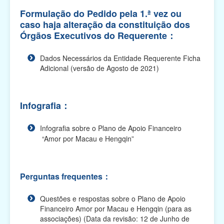
Planos de Apoio Financeiro para 2025 (O prazo de
Formulação do Pedido pela 1.ª vez ou
apresentação das candidaturas terminou)
caso haja alteração da constituição dos
Órgãos Executivos do Requerente：
Plano de Apoio Financeiro para Intercâmbios,
2025 (O prazo de apresentação das
Dados Necessários da Entidade Requerente Ficha
candidaturas terminou...
Adicional (versão de Agosto de 2021)
Plano de Apoio Financeiro para Oferta de
Cabazes, 2025 (O prazo de apresentação das
candidaturas te...
Infografia：
Plano Integrado de Apoio Financeiro para 2025
(O prazo de apresentação das candidaturas
Infografia sobre o Plano de Apoio Financeiro
terminou)
“Amor por Macau e Hengqin”
Plano de Apoio Financeiro para Projectos
Académicos, 2025 (O prazo de apresentação
Perguntas frequentes：
das candidaturas ...
Plano de Apoio Financeiro para Actividades
Questões e respostas sobre o Plano de Apoio
Comunitárias, 2025 (O prazo de apresentação
Financeiro Amor por Macau e Hengqin (para as
das candidatu...
associações) (Data da revisão: 12 de Junho de