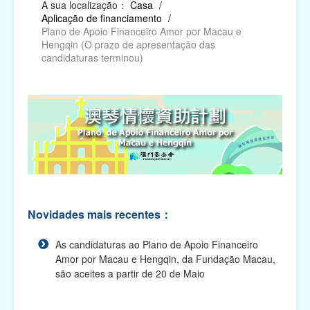
A sua localização：
Casa
/
Aplicação de financiamento
/
Relatório das Actividades Subsidiadas, Pedido
Plano de Apoio Financeiro Amor por Macau e
de Declaração, Pedido de Autorização para
Hengqin (O prazo de apresentação das
Alterações e...
candidaturas terminou)
Impresso electrónico para requerer os apoios
financeiros
Plano de Apoio Financeiro para Oferta de Cabazes,
2027
Plano de Apoio Financeiro para Despesas de
Funcionamento de Associações, 2027
Plano de Apoio Financeiro para Projectos
Novidades mais recentes：
Académicos, 2027
As candidaturas ao Plano de Apoio Financeiro
Plano de Apoio Financeiro para Intercâmbios, 2027
Amor por Macau e Hengqin, da Fundação Macau,
são aceites a partir de 20 de Maio
Plano de Apoio Financeiro para Actividades
Comunitárias, 2027