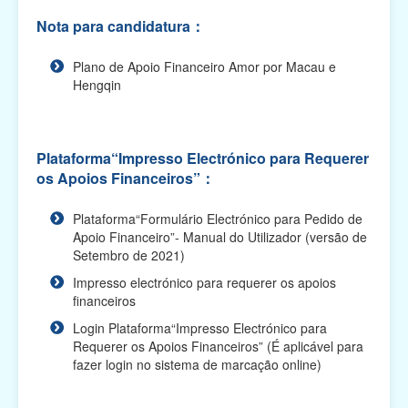
Plano de Apoio Financeiro para Intercâmbios, 2026
Nota para candidatura：
(O prazo de apresentação das candidaturas
terminou...
Plano de Apoio Financeiro Amor por Macau e
Plano de Apoio Financeiro para Oferta de Cabazes,
Hengqin
2026 (O prazo de apresentação das candidaturas
te...
Plano de Apoio Financeiro para Despesas de
Plataforma“Impresso Electrónico para Requerer
Funcionamento de Associações, 2026 (O prazo de
os Apoios Financeiros”：
apresentaç...
Plataforma“Formulário Electrónico para Pedido de
Plano de Apoio Financeiro para Projectos
Apoio Financeiro”- Manual do Utilizador (versão de
Académicos, 2026 (O prazo de apresentação das
Setembro de 2021)
candidaturas ...
Impresso electrónico para requerer os apoios
Plano de Apoio Financeiro para Actividades
financeiros
Comunitárias, 2026 (O prazo de apresentação das
Login Plataforma“Impresso Electrónico para
candidatu...
Requerer os Apoios Financeiros” (É aplicável para
fazer login no sistema de marcação online)
Plano Integrado de Apoio Financeiro para 2026 (O
prazo de apresentação das candidaturas terminou)