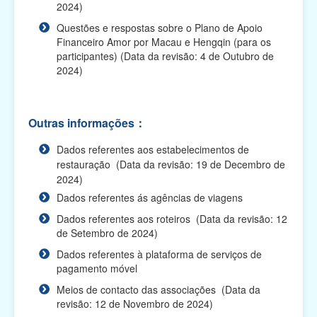
2024)
Plano de Apoio Financeiro para Despesas de
Questões e respostas sobre o Plano de Apoio
Funcionamento de Associações, 2025 (O prazo
Financeiro Amor por Macau e Hengqin (para os
de apresenta...
participantes) (Data da revisão: 4 de Outubro de
2024)
Planos de Apoio Financeiro para 2024 (O prazo de
apresentação das candidaturas terminou)
Plano de Apoio Financeiro Amor por Macau e
Outras informações：
Hengqin (O prazo de apresentação das
candidaturas termino...
Dados referentes aos estabelecimentos de
restauração (Data da revisão: 19 de Decembro de
Plano Integrado de Apoio Financeiro para 2024
2024)
(O prazo de apresentação das candidaturas
Dados referentes ás agências de viagens
terminou)
Dados referentes aos roteiros (Data da revisão: 12
Plano de Apoio Financeiro para Intercâmbios,
de Setembro de 2024)
2024 (O prazo de apresentação das
Dados referentes à plataforma de serviços de
candidaturas terminou...
pagamento móvel
Plano de Apoio Financeiro para Oferta de
Meios de contacto das associações (Data da
Cabazes, 2024 (O prazo de apresentação das
revisão: 12 de Novembro de 2024)
candidaturas te...