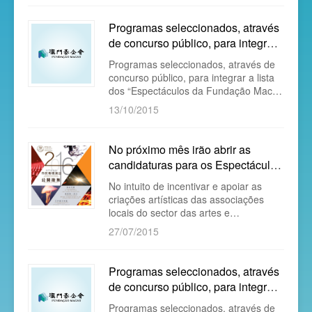
Programas seleccionados, através
de concurso público, para integrar
a lista dos “Espectáculos da Fun...
​Programas seleccionados, através de
concurso público, para integrar a lista
dos “Espectáculos da Fundação Macau
para os Cidadãos” sob o título
13/10/2015
“Produções em Macau, Paixão por
Macau” 2016 (por ordem aleatória)
​No próximo mês irão abrir as
candidaturas para os Espectáculos
da Fundação Macau para os
​No intuito de incentivar e apoiar as
Cidadãos 2...
criações artísticas das associações
locais do sector das artes e
representação com vista a melhorar o
27/07/2015
nível profissional dos artistas locais,
aumentar o grau de participação das
associações de artes e representação
Programas seleccionados, através
das acções culturais e artísticas e
de concurso público, para integrar
elevar a competitividade dos seus
a lista dos “Espectáculos da Fun...
programas, a Fundação Macau
​Programas seleccionados, através de