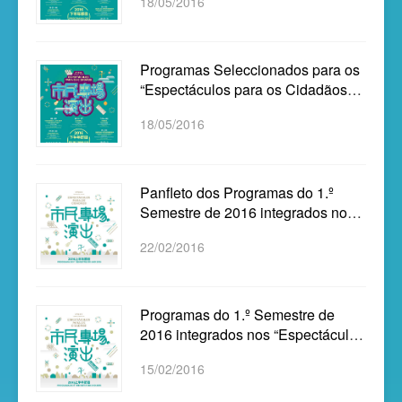
18/05/2016
no 2.º Semestre...
Programas Seleccionados para os
“Espectáculos para os Cidadãos”
no 2.º Semestre de 2016 sob o
18/05/2016
Título...
Panfleto dos Programas do 1.º
Semestre de 2016 integrados nos
“Espectáculos para os Cidadãos”,
22/02/2016
apres...
Programas do 1.º Semestre de
2016 integrados nos “Espectáculos
para os Cidadãos” sob o título de
15/02/2016
“Pr...