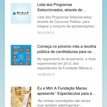
espectáculos com o título “Produções
Lista dos Programas
em Macau, Paixão por Macau -
Seleccionados, através de
Espectáculos para os Cidadãos
Concurso Público, para integrar o
apresentados pela Fundação Macau”.
Lista dos Programas Seleccionados,
conjunto de apresent...
através de Concurso Público, para
integrar o conjunto de apresentações
dos “Espectáculos da Fundação Macau
30/10/2013
para os Cidadãos” sob o título
“Produções em Macau, Paixão por
Macau” 2014
Começa no próximo mês a recolha
pública de candidaturas para os
espectáculos da Fundação Macau
No seguimento do lançamento, a título
para ...
experimental em 2013, dos
espectáculos da Fundação Macau para
os cidadãos sob o título “Produções em
16/08/2013
Macau, Paixão por Macau” e com vista
a incentivar e apoiar as criações
artísticas das associações locais do
Eu e Mim A Fundação Macau
sector das artes e representação,
apresenta “ Espectáculos para a
melhorar o nível profissional dos
População”
artistas locais
“As minhas recordações são doces
mas também adstringentes”...