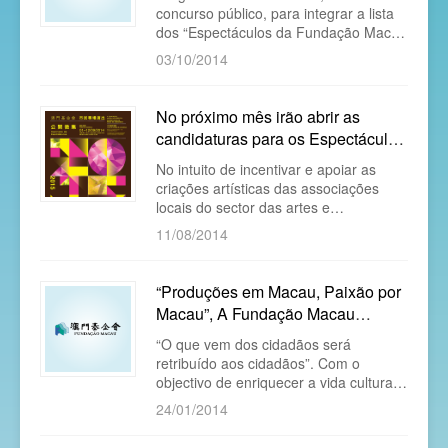
continua a apoiar o Projecto
concurso público, para integrar a lista
“Espectáculos da Fundação Macau
dos “Espectáculos da Fundação Macau
para os cidadãos sob o título
para os Cidadãos” sob o título
03/10/2014
“Produções em Macau,
“Produções em Macau, Paixão por
Macau” 2015 (por ordem aleatória)
No próximo mês irão abrir as
candidaturas para os Espectáculos
da Fundação Macau para os
​No intuito de incentivar e apoiar as
Cidadãos 20...
criações artísticas das associações
locais do sector das artes e
representação com vista a melhorar o
11/08/2014
nível profissional dos artistas locais,
aumentar o grau de participação das
associações de artes e representação
“Produções em Macau, Paixão por
das acções culturais e artísticas e
Macau”, A Fundação Macau
elevar a competitividade dos seus
apresenta “Espectáculos para os
programas, a Fundação Macau
“O que vem dos cidadãos será
Cidadãos 20...
continua a apoiar o Projecto
retribuído aos cidadãos”. Com o
“Espectáculos da Fundação Macau
objectivo de enriquecer a vida cultural
para os cidadãos sob o título
dos cidadãos de Macau, a Fundação
24/01/2014
“Produções em Macau
Macau, desde Janeiro de 2013, iniciou
a apresentação de um conjunto de