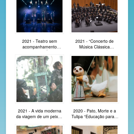
2021 - Teatro sem
2021 - “Concerto de
acompanhamento
Música Clássica
instrumental "A Água Diz"
Cantonense –
- Fotografias
Comemoração do 25.º
Aniversário do
Falecimento de T...
2021 - A vida moderna
2020 - Pato, Morte e a
da viagem de um peixe -
Tulipa “Educação para a
Encontre um lar -
Vida no Teatro
Fotografias
(Espectáculo gravado em
vídeo) - Fotog...