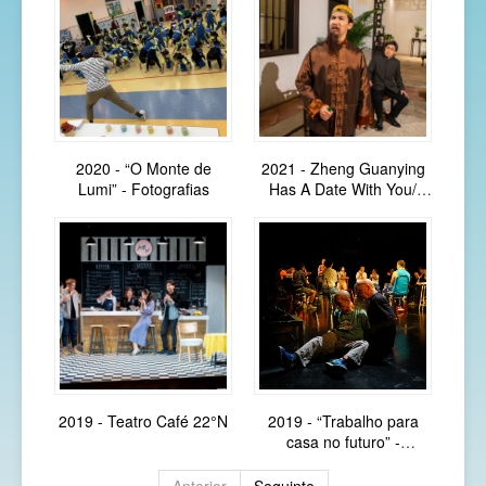
2020 - “O Monte de
2021 - Zheng Guanying
Lumi” - Fotografias
Has A Date With You/
Zheng Guanying tem um
encontro com você
Sonho sobre o Pav...
2019 - Teatro Café 22°N
2019 - “Trabalho para
casa no futuro” -
Fotografias