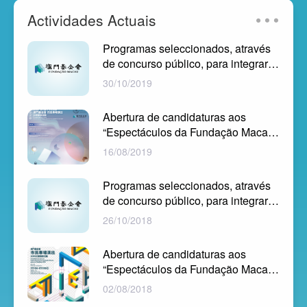
contribuindo deste modo para o aumento da oferta de
Actividades Actuais
programas de representação com participantes locais nos
bairros comunitários e o enriquecimento da vida dos
Programas seleccionados, através
cidadãos, decidiu proceder a uma recolha pública de
candidaturas para realização dos “Espectáculos da
de concurso público, para integrara
Fundação Macau para os Cidadãos, 2020”, atribuindo
lista de “Espectáculos da Funda...
30/10/2019
apoios financeiros aos espectáculos seleccionados.
Abertura de candidaturas aos
“Espectáculos da Fundação Macau
para os Cidadãos, 2020” sob o título
16/08/2019
“P...
Programas seleccionados, através
de concurso público, para integrar a
lista dos “Espectáculos da Fun...
26/10/2018
Abertura de candidaturas aos
“Espectáculos da Fundação Macau
para os Cidadãos 2019” sob o título
02/08/2018
“Pr...