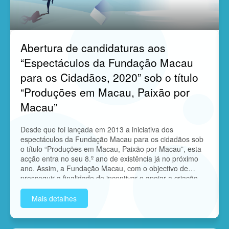
Abertura de candidaturas aos
“Espectáculos da Fundação Macau
para os Cidadãos, 2020” sob o título
“Produções em Macau, Paixão por
Macau”
Desde que foi lançada em 2013 a iniciativa dos
espectáculos da Fundação Macau para os cidadãos sob
o título “Produções em Macau, Paixão por Macau”, esta
acção entra no seu 8.º ano de existência já no próximo
ano. Assim, a Fundação Macau, com o objectivo de
prosseguir a finalidade de incentivar e apoiar a criação
artística das associações locais do sector das artes
performativas, de modo a melhorar o nível profissional
Mais detalhes
dos artistas locais, aumentando o nível de participação
das associações do sector das artes performativas
elevando a competitividade das representações artísticas,