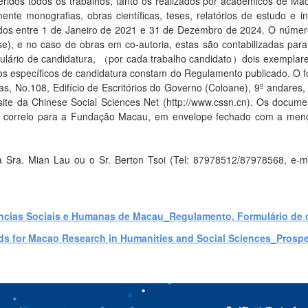
ridos todos os trabalhos, tanto os realizados por académicos de Ma
 monografias, obras científicas, teses, relatórios de estudo e inv
icados entre 1 de Janeiro de 2021 e 31 de Dezembro de 2024. O númer
e), e no caso de obras em co-autoria, estas são contabilizadas para 
mulário de candidatura, （por cada trabalho candidato）dois exemplare
sitos específicos de candidatura constam do Regulamento publicado. O f
 No.108, Edifício de Escritórios do Governo (Coloane), 9º andares
ite da Chinese Social Sciences Net (http://www.cssn.cn). Os docum
o correio para a Fundação Macau, em envelope fechado com a menç
r a Sra. Mian Lau ou o Sr. Berton Tsoi (Tel: 87978512/87978568, 
ências Sociais e Humanas de Macau_Regulamento, Formulário de c
s for Macao Research in Humanities and Social Sciences_Prospe