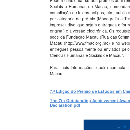
Podem candidatar-se aos prémios aqui refe
Sociais e Humanas de Macau, nomeadamente
compilação de textos antigos, etc., publ
por categoria de prémio (Monografia e Tes
imprescindível que sejam entregues o for
original) e a versão electrónica. Os requi
sede da Fundação Macau (Rua das Schimas,
Macau (http://www.fmac.org.mo) e no webs
entregues pessoalmente ou enviados pel
Ciências Humanas e Sociais de Macau”.
Para mais informações, queira contacta
Macau.
7.ª Edição do Prémio de Estudos em Ci
The 7th Outstanding Achievement Award
Declaration.pdf