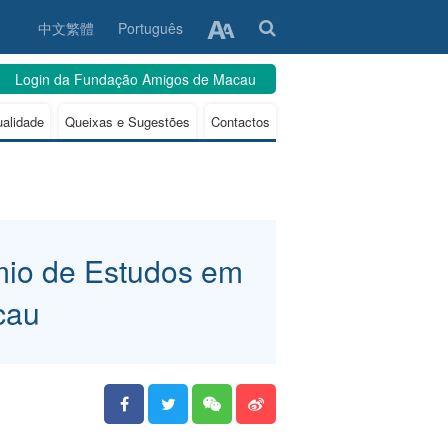
中文繁體
Português
Login da Fundação Amigos de Macau
ualidade
Queixas e Sugestões
Contactos
émio de Estudos em
cau