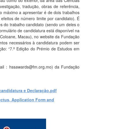
cau como do exterior, da área das Ciências
estigação, tradução, obras de referência,
o máximo a apresentar é de dois trabalhos
efeitos de número limite por candidato). É
s do trabalho candidato (sendo um deles o
ormulário de candidatura está disponível na
, Coloane, Macau), no website da Fundação
entos necessários à candidatura podem ser
ão: “7.ª Edição do Prémio de Estudos em
e-mail：hssawards@fm.org.mo) da Fundação
andidatura e Declaração.pdf
ctus, Application Form and