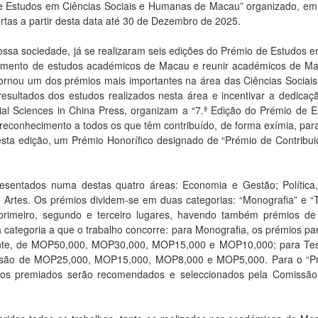
de Estudos em Ciências Sociais e Humanas de Macau” organizado, em
rtas a partir desta data até 30 de Dezembro de 2025.
ossa sociedade, já se realizaram seis edições do Prémio de Estudos
vimento de estudos académicos de Macau e reunir académicos de Mac
tornou um dos prémios mais importantes na área das Ciências Soci
 resultados dos estudos realizados nesta área e incentivar a dedicaç
l Sciences in China Press, organizam a “7.ª Edição do Prémio de 
econhecimento a todos os que têm contribuído, de forma exímia, para
sta edição, um Prémio Honorífico designado de “Prémio de Contribui
esentados numa destas quatro áreas: Economia e Gestão; Política, Di
 e Artes. Os prémios dividem-se em duas categorias: “Monografia” e 
 primeiro, segundo e terceiro lugares, havendo também prémios de
 categoria a que o trabalho concorre: para Monografia, os prémios par
ente, de MOP50,000, MOP30,000, MOP15,000 e MOP10,000; para Tese
ia são de MOP25,000, MOP15,000, MOP8,000 e MOP5,000. Para o “Pr
 os premiados serão recomendados e seleccionados pela Comissão