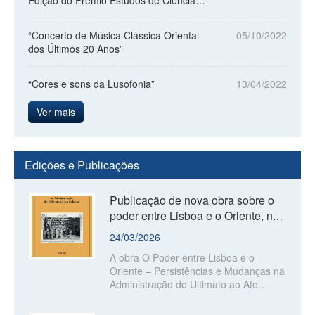
Sociais e Humanas de Mac...
“Concerto de Música Clássica Oriental
05/10/2022
dos Últimos 20 Anos”
“Cores e sons da Lusofonia”
13/04/2022
Ver mais
Edições e Publicações
Publicação de nova obra sobre o
poder entre Lisboa e o Oriente, no
âmbito da "Colecção Estudos de
24/03/2026
Ma...
A obra O Poder entre Lisboa e o
Oriente – Persistências e Mudanças na
Administração do Ultimato ao Ato
Colonial, da autoria de Célia Reis, foi
recentemente publicada no âmbito da