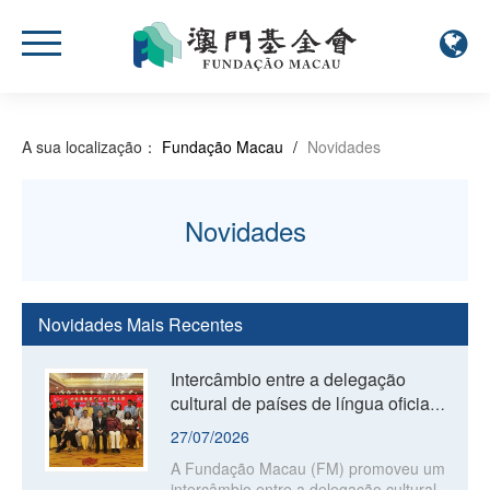
A sua localização：
Fundação Macau
/
Novidades
Novidades
Novidades Mais Recentes
Intercâmbio entre a delegação
cultural de países de língua oficial
portuguesa e académicos de
27/07/2026
Macau
A Fundação Macau (FM) promoveu um
intercâmbio entre a delegação cultural