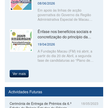
de apoio financeiro, da Fundação
Fundação Macau (FM),
08/06/2026
Mac...
Em apoio às linhas de acção
governativa do Governo da Região
Administrativa Especial de Macau
(RAEM), no sentido de promover a sua
integração na conjuntura nacional,
Ênfase nos benefícios sociais e
estimular o desenvolvimento da
concretização do princípio da
sociedade, melhorar o bem-estar dos
selecção por mérito Fundação
cidadãos e preservar as características
19/04/2026
comunitárias da RAEM, a Fundação
Macau abr...
A Fundação Macau (FM) irá abrir, a
Macau (FM) deliberou pela
partir do dia 20 de Abril, a segunda
continuidade dos quatro planos de
fase de candidaturas ao “Plano de
concessão de apoio financeiro,
Apoio Financeiro para Intercâmbios,
nomeadamente, para apoiar “despesas
2026”. As associações que não tenham
de funcionamento de associações”,
Ver mais
apresentado candidaturas na primeira
“projectos académicos”, “intercâmbios”
fase poderão submeter pedidos
e “actividades comunitárias”, no ano de
relativos a actividades a realizar entre
2027. As candidaturas ao apoio
os meses de Setembro e Dezembro de
financeiro para despesas de
Actividades Futuras
2026.
funcionamento de associações têm
início a partir do próximo dia 15 de
Junho,
Cerimónia de Entrega de Prémios da 6.ª
18/05/2023
Edição do Prémio Estudos de Ciências