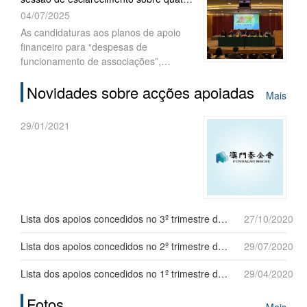
académicos”, “Actividades
planos de apoio financeiro
04/07/2025
comunitárias” e “Intercâmbios”, sendo
que as mesmas terminam a 15 de
As candidaturas aos planos de apoio
Agosto de 2025, às 17h30.
financeiro para “despesas de
funcionamento de associações”,
“projectos académicos”, “actividades
Novidades sobre acções apoiadas
comunitárias” e “intercâmbios” (1.ª
Mais
fase), para o ano de 2026, decorrerão,
sucessivamente, a partir do próximo
29/01/2021
dia 7 de Julho. A Fundação Macau
(FM) realizou, no dia 4 de Julho, uma
sessão de esclarecimento sobre o
procedimento para instrução do
processo de candidatura para o ano de
2026, contando com a participação de
Lista dos apoios concedidos no 3º trimestre de 2020
27/10/2020
mais de xxx representantes de
associações interessadas.
Lista dos apoios concedidos no 2º trimestre de 2020
29/07/2020
Lista dos apoios concedidos no 1º trimestre de 2020
29/04/2020
Fotos
Mais