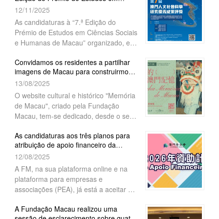
Ciências Sociais e Humanas de Ma...
12/11/2025
série de bolsas de estudo “Uma Faixa,
Uma Rota”, no ano de 2026. As
As candidaturas à “7.ª Edição do
candidaturas decorrem entre 9 a 27 de
Prémio de Estudos em Ciências Sociais
Março de 2026.
e Humanas de Macau” organizado, em
conjunto, pela Fundação Macau e a
Convidamos os residentes a partilhar
Social Sciences in China Press,
imagens de Macau para construirmos
encontram-se abertas a partir desta
juntos uma memória
13/08/2025
data até 30 de Dezembro de 2025.
cultural">"Memória de Macau" lança
O website cultural e histórico "Memória
Programa de recolha de imagens a
de Macau", criado pela Fundação
longo prazo " Minha Memória de
Macau, tem-se dedicado, desde o seu
Macau"
lançamento, a estabelecer uma
...
As candidaturas aos três planos para
plataforma de colaboração intersetorial
atribuição de apoio financeiro da
e multicanal, trabalhando com escolas,
Fundação Macau para o ano 202...
12/08/2025
A FM, na sua plataforma online e na
plataforma para empresas e
associações (PEA), já está a aceitar as
candidaturas para atribuição de apoio
A Fundação Macau realizou uma
financeiro aos três planos -“Projectos
sessão de esclarecimento sobre quatro