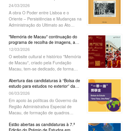
"Colecção Estudos de Ma...
de funcionamento de associações”,
24/03/2026
fase poderão submeter pedidos
“projectos académicos”, “intercâmbios”
relativos a actividades a realizar entre
A obra O Poder entre Lisboa e o
e “actividades comunitárias”, no ano de
os meses de Setembro e Dezembro de
Oriente – Persistências e Mudanças na
2027. As candidaturas ao apoio
2026.
Administração do Ultimato ao Ato
financeiro para despesas de
Colonial, da autoria de Célia Reis, foi
funcionamento de associações têm
"Memória de Macau" continuação do
recentemente publicada no âmbito da
início a partir do próximo dia 15 de
programa de recolha de imagens, a
colecção "Estudos de Macau". Uma
Junho,
longo prazo, sobre o tema " Minh...
12/03/2026
coedição da Fundação Macau e do
Centro Científico e Cultural de Macau,
O website cultural e histórico "Memória
I.P., o livro aborda a evolução e as
de Macau", criado pela Fundação
práticas dos sistemas administrativos
Macau, tem-se dedicado, de forma
em três territórios
persistente, à recolha e preservação de
Abertura das candidaturas à “Bolsa de
material histórico e cultural relacionado
estudo para estudos no exterior” da
com Macau. Para engrandecer, ainda
série de bolsas de estudo ...
06/03/2026
mais, os conteúdos da plataforma, o
website lançará uma vez mais, em
Em apoio às políticas do Governo da
2026, o Programa de
Região Administrativa Especial de
Macau, de formação de quadros
qualificados, a Fundação Macau vai
Estão abertas as candidaturas à 7.ª
continuar a atribuir 20 “bolsas de
Edição do Prémio de Estudos em
estudo para estudos no exterior”, da