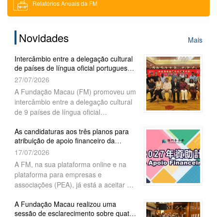
Relatórios Anuais da FM
Download
Novidades
Mais
Solicitação de Bilhetes de Entrada
Intercâmbio entre a delegação cultural
de países de língua oficial portuguesa
Recrutamento
e académicos de Macau
27/07/2026
A Fundação Macau (FM) promoveu um
intercâmbio entre a delegação cultural
de 9 países de língua oficial
portuguesa. Durante o encontro, o
As candidaturas aos três planos para
Presidente do Conselho de
atribuição de apoio financeiro da
Administração da FM, Wu Zhiliang, fez
Fundação Macau para o ano 202...
17/07/2026
uma apresentação dos êxitos socio-
económicos alcançados após o retorno
A FM, na sua plataforma online e na
de Macau à Pátria, tendo sempre por
plataforma para empresas e
base o princípio “Um País, Dois
associações (PEA), já está a aceitar as
Sistemas”, bem como de acordo com
candidaturas para atribuição de apoio
os resultados resultantes da
A Fundação Macau realizou uma
financeiro de 2027 aos três planos
sessão de esclarecimento sobre quatro
preservação das características
-“Projectos académicos”,