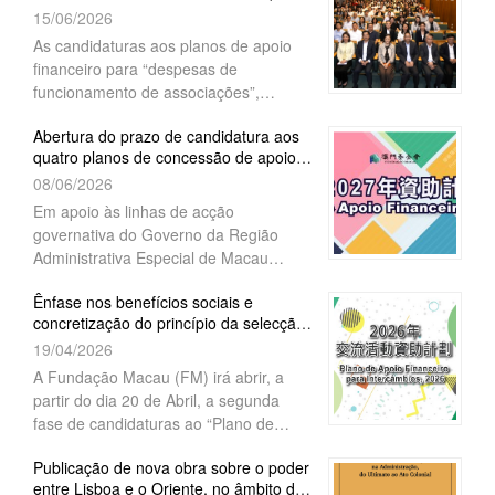
planos de apoio financeiro
culturais únicas de Macau, salientando
15/06/2026
“Intercâmbios” (1ª fase) e “Actividades
a importância de manter uma relação
comunitárias”, sendo que as mesmas
As candidaturas aos planos de apoio
de cooperação económica, comercial e
terminam a 24 de Julho de 2026,
financeiro para “despesas de
cultural entre Macau e os países de
funcionamento de associações”,
língua portuguesa. Disse, ainda, que
“projectos académicos”, “intercâmbios”
tinha como expectativa que o encontro
Abertura do prazo de candidatura aos
(1.ª fase) e “actividades comunitárias”
pudesse ajudar a estreitar e aprofundar
quatro planos de concessão de apoio
para o ano de 2027, decorrerão, a
a cooperação entre Macau e os países
financeiro, da Fundação Mac...
08/06/2026
partir do próximo dia 15 de Junho. A
de língua portuguesa nas áreas
Fundação Macau (FM),
Em apoio às linhas de acção
académica e cultural.
governativa do Governo da Região
Administrativa Especial de Macau
(RAEM), no sentido de promover a sua
Ênfase nos benefícios sociais e
integração na conjuntura nacional,
concretização do princípio da selecção
estimular o desenvolvimento da
por mérito Fundação Macau abr...
19/04/2026
sociedade, melhorar o bem-estar dos
cidadãos e preservar as características
A Fundação Macau (FM) irá abrir, a
comunitárias da RAEM, a Fundação
partir do dia 20 de Abril, a segunda
Macau (FM) deliberou pela
fase de candidaturas ao “Plano de
continuidade dos quatro planos de
Apoio Financeiro para Intercâmbios,
concessão de apoio financeiro,
Publicação de nova obra sobre o poder
2026”. As associações que não tenham
entre Lisboa e o Oriente, no âmbito da
nomeadamente, para apoiar “despesas
apresentado candidaturas na primeira