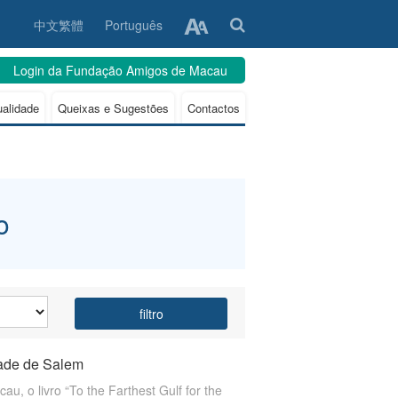
中文繁體
Português
Login da Fundação Amigos de Macau
ualidade
Queixas e Sugestões
Contactos
o
filtro
dade de Salem
 o livro “To the Farthest Gulf for the