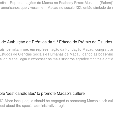
India – Representações de Macau no Peabody Essex Museum (Salem)”, qu
 americanos que viveram em Macau no século XIX, então símbolo de n
 de Atribuição de Prémios da 5.ª Edição do Prémio de Estudos 
ais, permitam-me, em representação da Fundação Macau, congratular 
Estudos de Ciências Sociais e Humanas de Macau, dando as boas-vinda
nal de Macaulogia e expressar os mais sinceros agradecimentos à enti
s e aos membros do júri.
le 'best candidates' to promote Macao's culture
More local people should be engaged in promoting Macao's rich cultu
st about the special administrative region.