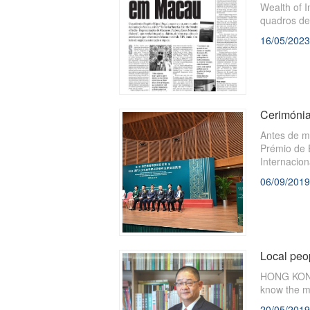
Wealth of 
quadros de
16/05/2023
Cerimónia
Antes de m
Prémio de 
Internacio
China Pres
06/09/2019
Local peop
HONG KONG-
know the mo
20/05/2019