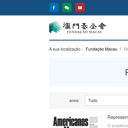
A sua localização：
Fundação Macau
/
Re
anos:
Represent
O académic