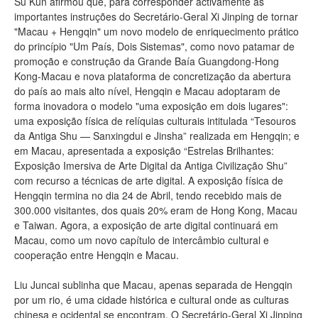
Su Kun afirmou que, para corresponder activamente às
importantes instruções do Secretário-Geral Xi Jinping de tornar
"Macau + Hengqin" um novo modelo de enriquecimento prático
do princípio "Um País, Dois Sistemas", como novo patamar de
promoção e construção da Grande Baía Guangdong-Hong
Kong-Macau e nova plataforma de concretização da abertura
do país ao mais alto nível, Hengqin e Macau adoptaram de
forma inovadora o modelo "uma exposição em dois lugares":
uma exposição física de relíquias culturais intitulada “Tesouros
da Antiga Shu — Sanxingdui e Jinsha” realizada em Hengqin; e
em Macau, apresentada a exposição “Estrelas Brilhantes:
Exposição Imersiva de Arte Digital da Antiga Civilização Shu”
com recurso a técnicas de arte digital. A exposição física de
Hengqin termina no dia 24 de Abril, tendo recebido mais de
300.000 visitantes, dos quais 20% eram de Hong Kong, Macau
e Taiwan. Agora, a exposição de arte digital continuará em
Macau, como um novo capítulo de intercâmbio cultural e
cooperação entre Hengqin e Macau.
Liu Juncai sublinha que Macau, apenas separada de Hengqin
por um rio, é uma cidade histórica e cultural onde as culturas
chinesa e ocidental se encontram. O Secretário-Geral Xi Jinping