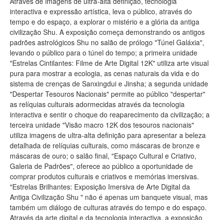
Através de imagens de ultra-alta definição, tecnologia
interactiva e expressão artística, leva o público, através do
tempo e do espaço, a explorar o mistério e a glória da antiga
civilização Shu. A exposição começa demonstrando os antigos
padrões astrológicos Shu no salão de prólogo "Túnel Galáxia",
levando o público para o túnel do tempo; a primeira unidade
"Estrelas Cintilantes: Filme de Arte Digital 12K" utiliza arte visual
pura para mostrar a ecologia, as cenas naturais da vida e do
sistema de crenças de Sanxingdui e Jinsha; a segunda unidade
"Despertar Tesouros Nacionais" permite ao público "despertar"
as relíquias culturais adormecidas através da tecnologia
interactiva e sentir o choque do reaparecimento da civilização; a
terceira unidade "Visão macro 12K dos tesouros nacionais"
utiliza imagens de ultra-alta definição para apresentar a beleza
detalhada de relíquias culturais, como máscaras de bronze e
máscaras de ouro; o salão final, "Espaço Cultural e Criativo,
Galeria de Padrões", oferece ao público a oportunidade de
comprar produtos culturais e criativos e memórias imersivas.
"Estrelas Brilhantes: Exposição Imersiva de Arte Digital da
Antiga Civilização Shu " não é apenas um banquete visual, mas
também um diálogo de culturas através do tempo e do espaço.
Através da arte digital e da tecnologia interactiva, a exposição