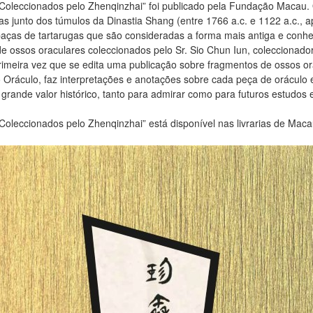
oleccionados pelo Zhenqinzhai” foi publicado pela Fundação Macau. 
s junto dos túmulos da Dinastia Shang (entre 1766 a.c. e 1122 a.c., 
aças de tartarugas que são consideradas a forma mais antiga e conhec
ossos oraculares coleccionados pelo Sr. Sio Chun Iun, coleccionador t
rimeira vez que se edita uma publicação sobre fragmentos de ossos 
o Oráculo, faz interpretações e anotações sobre cada peça de oráculo
grande valor histórico, tanto para admirar como para futuros estudos 
oleccionados pelo Zhenqinzhai” está disponível nas livrarias de Mac