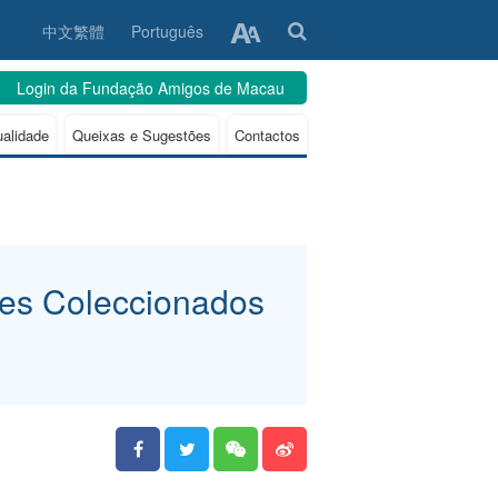
中文繁體
Português
Login da Fundação Amigos de Macau
ualidade
Queixas e Sugestões
Contactos
res Coleccionados